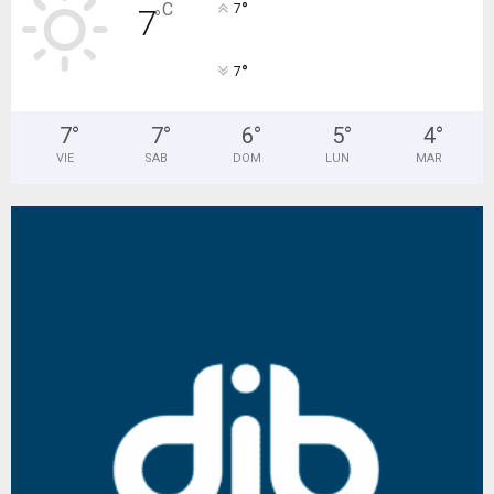
°
C
7
7
°
°
7
7
°
7
°
6
°
5
°
4
°
VIE
SAB
DOM
LUN
MAR