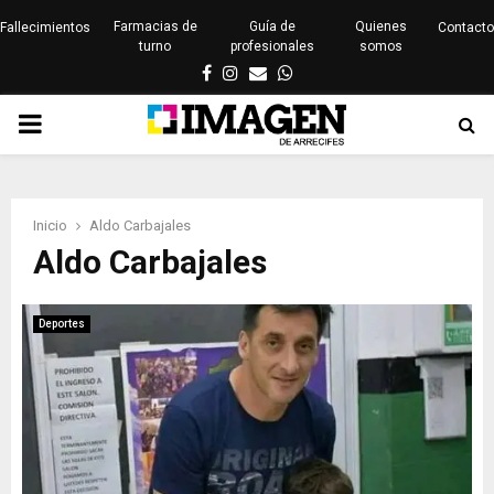
Farmacias de
Guía de
Quienes
Fallecimientos
Contacto
turno
profesionales
somos
Facebook
Instagram
Email
Whatsapp
PRIMARY
MENU
Inicio
Aldo Carbajales
Aldo Carbajales
Deportes