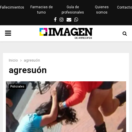
Farmacias de
Guía de
Quienes
Fallecimientos
Contacto
turno
profesionales
somos
Facebook
Instagram
Email
Whatsapp
PRIMARY
MENU
Inicio
agresuón
agresuón
Policiales