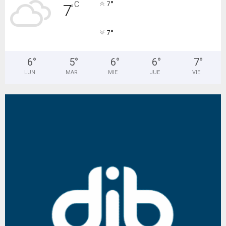
°
C
7
7
°
°
7
6
°
5
°
6
°
6
°
7
°
LUN
MAR
MIE
JUE
VIE