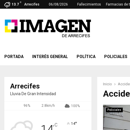
C
13.7
Arrecifes
06/08/2026
Fallecimientos
Farmacias de 
PORTADA
INTERÉS GENERAL
POLÍTICA
POLICIALES
Inicio
Accide
Arrecifes
Accide
Lluvia De Gran Intensidad
96%
2.8km/h
100%
Policiales
°
14
C
14
°