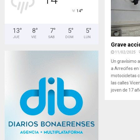
°
14
13
°
8
°
7
°
5
°
5
°
JUE
VIE
SAB
DOM
LUN
Grave acci
11/02/2025
Un gravísimo 
a Arrecifes en 
motocicletas c
las calles Vice
joven de 17 año