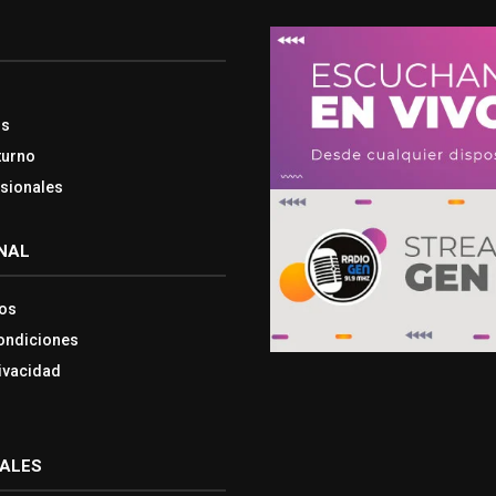
os
turno
esionales
NAL
os
ondiciones
rivacidad
IALES