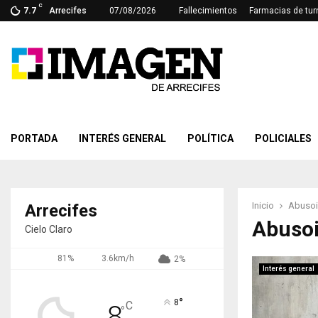
C
7.7
Arrecifes
07/08/2026
Fallecimientos
Farmacias de tur
PORTADA
INTERÉS GENERAL
POLÍTICA
POLICIALES
Inicio
Abusoi 
Arrecifes
Abusoi
Cielo Claro
81%
3.6km/h
2%
Interés general
°
8
C
8
°