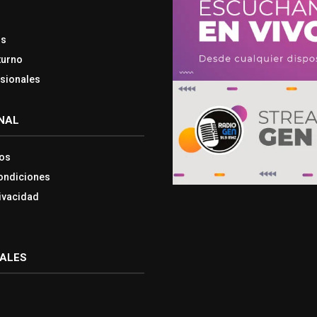
os
turno
esionales
NAL
os
ondiciones
rivacidad
IALES