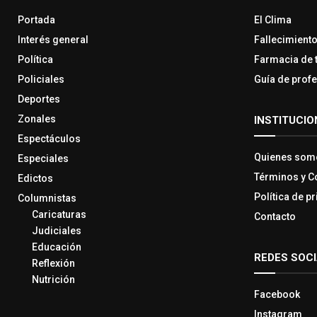
Portada
El Clima
Interés general
Fallecimient
Política
Farmacia de 
Policiales
Guía de prof
Deportes
Zonales
INSTITUCIO
Espectáculos
Quienes som
Especiales
Términos y C
Edictos
Política de p
Columnistas
Caricaturas
Contacto
Judiciales
Educación
REDES SOC
Reflexión
Nutrición
Facebook
Instagram