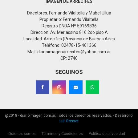
IMAGEN DE ARRECIFES
Directores: Fernando Vilaltella y Mabel Ullua
Propietario: Fernando Vilaltella
Registro DNDA Nº 59169836
Dirección: Av. Merlassino 816 2do piso A
Localidad: Arrecifes (Provincia de Buenos Aires
Teléfono: 02478-15-461366
Mail: diarioimagenarrecifes@yahoo.com.ar
CP: 2740
SEGUINOS
@2018 - diarioimagen.com.ar. Todos los derechos reservados. - Desarrollo:
Luli Rosset
Quienes somos
Términos y Condiciones
Política de privacidad