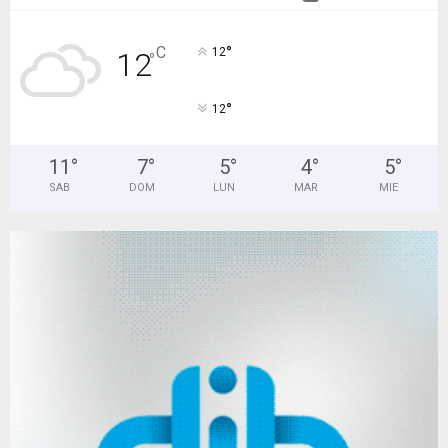
°
C
12
12
°
°
12
11
°
7
°
5
°
4
°
5
°
SAB
DOM
LUN
MAR
MIE