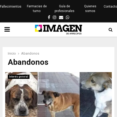
Farmacias de
Guía de
Quienes
Fallecimientos
Contacto
turno
profesionales
somos
Facebook
Instagram
Email
Whatsapp
PRIMARY
MENU
Inicio
Abandonos
Abandonos
Interés general