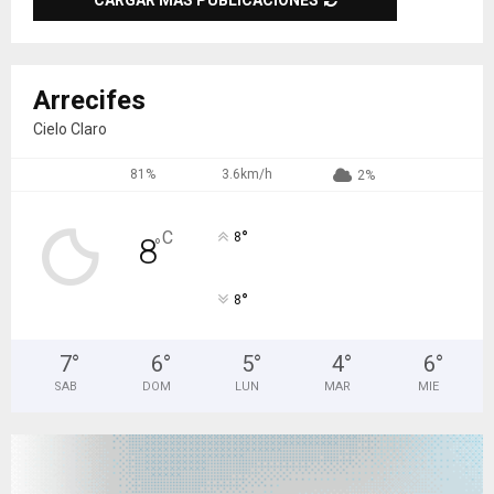
CARGAR MÁS PUBLICACIONES
Arrecifes
Cielo Claro
81%
3.6km/h
2%
°
C
8
8
°
°
8
7
°
6
°
5
°
4
°
6
°
SAB
DOM
LUN
MAR
MIE