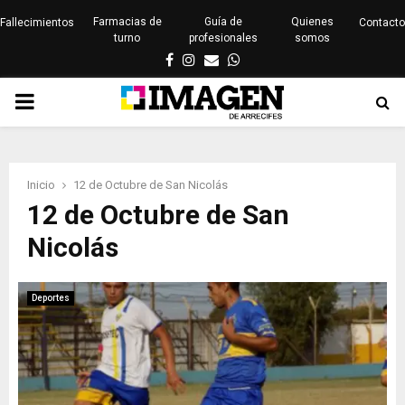
Farmacias de
Guía de
Quienes
Fallecimientos
Contacto
turno
profesionales
somos
Facebook
Instagram
Email
Whatsapp
PRIMARY
MENU
Inicio
12 de Octubre de San Nicolás
12 de Octubre de San
Nicolás
Deportes