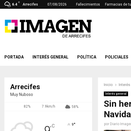
C
6.4
Arrecifes
07/08/2026
Fallecimientos
Farmacias de t
PORTADA
INTERÉS GENERAL
POLÍTICA
POLICIALES
Inicio
Interés
Arrecifes
Muy Nuboso
Interés general
Sin her
82%
7.9km/h
58%
Navid
°
por
Diario Image
9
C
9
°