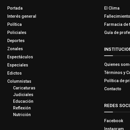
Portada
El Clima
Interés general
Fallecimient
Política
Farmacia de 
Policiales
Guía de prof
Deportes
Zonales
INSTITUCIO
Espectáculos
Quienes som
Especiales
Términos y C
Edictos
Política de p
Columnistas
Caricaturas
Contacto
Judiciales
Educación
REDES SOC
Reflexión
Nutrición
Facebook
Instagram