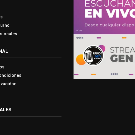
os
turno
esionales
NAL
os
ondiciones
rivacidad
IALES