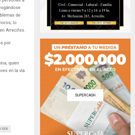
riesgándose
oblemas de
noros, lo
en Arrecifes.
os por
ina, quien
es en la vía
SUPERCASH
O GEN