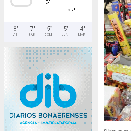
°
9
8
°
7
°
5
°
5
°
4
°
VIE
SAB
DOM
LUN
MAR
Si bien no se 