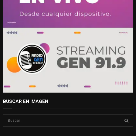
BUSCAR EN IMAGEN
S
e
a
S