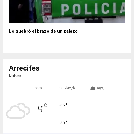
Le quebró el brazo de un palazo
Arrecifes
Nubes
83%
10.7km/h
99%
°
C
9
9
°
°
9