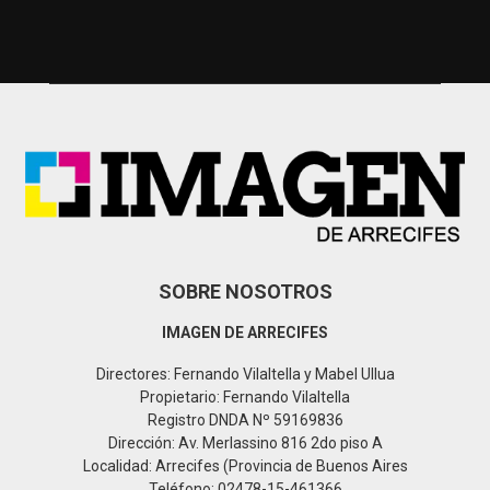
r
c
E
h
f
A
o
r
R
:
C
H
SOBRE NOSOTROS
IMAGEN DE ARRECIFES
Directores: Fernando Vilaltella y Mabel Ullua
Propietario: Fernando Vilaltella
Registro DNDA Nº 59169836
Dirección: Av. Merlassino 816 2do piso A
Localidad: Arrecifes (Provincia de Buenos Aires
Teléfono: 02478-15-461366