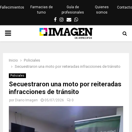
Farmacias de
Guía de
Quienes
Fallecimientos
Contacto
turno
profesionales
somos
Facebook
Instagram
Email
Whatsapp
PRIMARY
MENU
Inicio
Policiales
Secuestraron una moto por reiteradas infracciones de tránsito
Policiales
Secuestraron una moto por reiteradas
infracciones de tránsito
por
Diario Imagen
05/07/2026
0