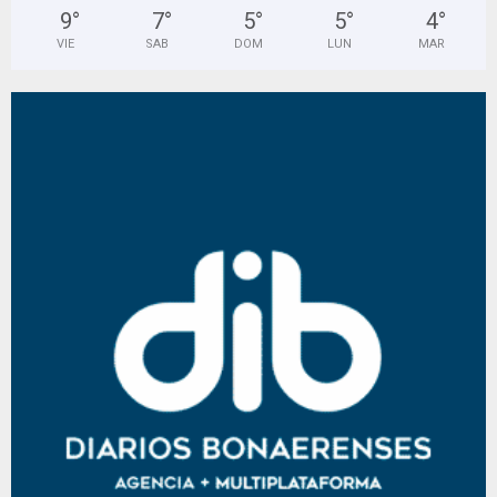
9
°
7
°
5
°
5
°
4
°
VIE
SAB
DOM
LUN
MAR