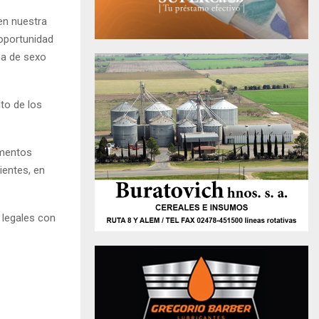
en nuestra
oportunidad
na de sexo
nto de los
ementos
ientes, en
 legales con