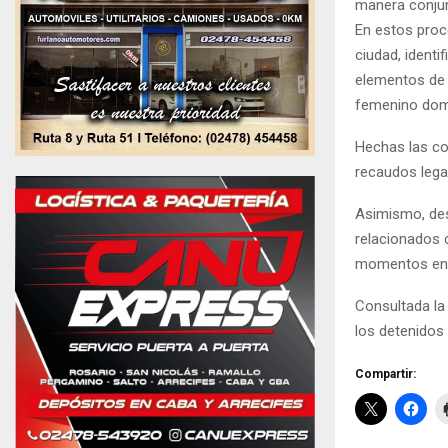
manera conjun
En estos proc
ciudad, ident
elementos de 
femenino domi
Hechas las con
recaudos legal
Asimismo, des
relacionados c
momentos en 
Consultada la
los detenidos 
Compartir: