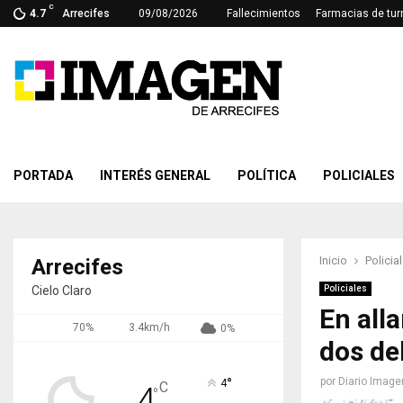
C
4.7
Arrecifes
09/08/2026
Fallecimientos
Farmacias de tur
PORTADA
INTERÉS GENERAL
POLÍTICA
POLICIALES
Inicio
Policia
Arrecifes
Cielo Claro
Policiales
En all
70%
3.4km/h
0%
dos de
°
por
Diario Image
4
C
4
°