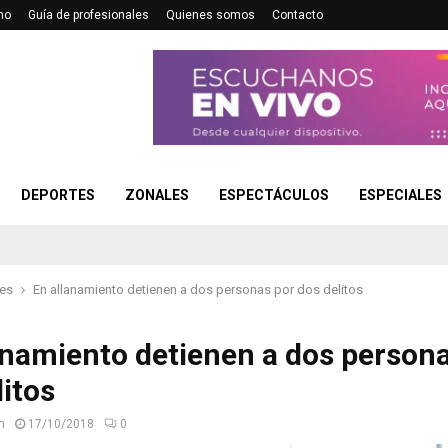
no
Guía de profesionales
Quienes somos
Contacto
DEPORTES
ZONALES
ESPECTÁCULOS
ESPECIALES
les
En allanamiento detienen a dos personas por dos delitos
anamiento detienen a dos person
litos
n
17/10/2018
0