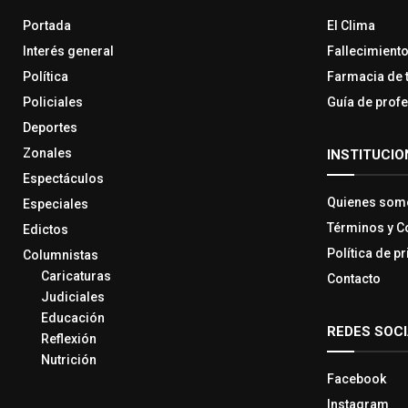
Portada
El Clima
Interés general
Fallecimient
Política
Farmacia de 
Policiales
Guía de prof
Deportes
Zonales
INSTITUCIO
Espectáculos
Quienes som
Especiales
Términos y C
Edictos
Política de p
Columnistas
Caricaturas
Contacto
Judiciales
Educación
REDES SOC
Reflexión
Nutrición
Facebook
Instagram