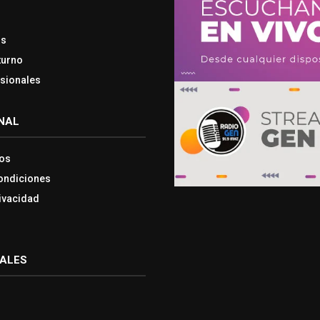
os
turno
esionales
NAL
os
ondiciones
rivacidad
IALES