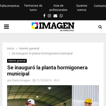
Farmacias de
Guía de
Quienes
Fallecimientos
Contacto
turno
profesionales
somos
Facebook
Instagram
Email
Whatsapp
PRIMARY
MENU
Inicio
Interés general
Se inauguró la planta hormigonera municipal
Interés general
Se inauguró la planta hormigonera
municipal
por
Diario Imagen
11/10/2019
0