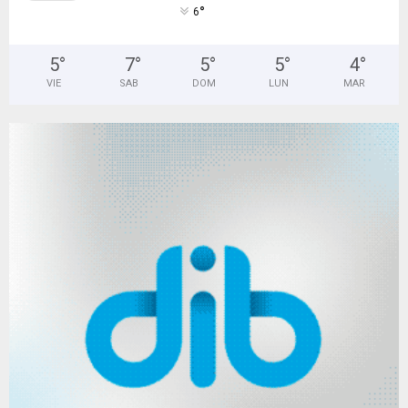
°
6
5
°
7
°
5
°
5
°
4
°
VIE
SAB
DOM
LUN
MAR