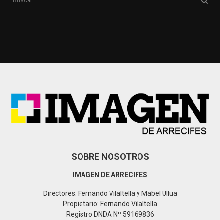
e
a
S
r
c
E
h
f
A
o
r
R
:
C
H
SOBRE NOSOTROS
IMAGEN DE ARRECIFES
Directores: Fernando Vilaltella y Mabel Ullua
Propietario: Fernando Vilaltella
Registro DNDA Nº 59169836