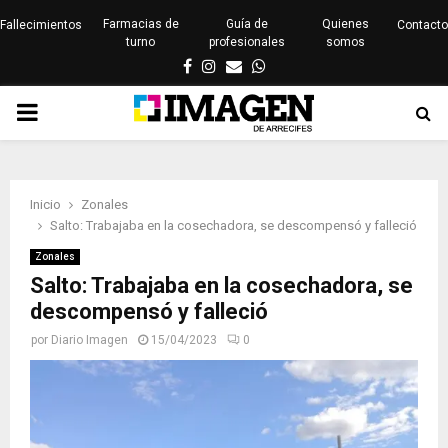
Farmacias de
Guía de
Quienes
Fallecimientos
Contacto
turno
profesionales
somos
Facebook
Instagram
Email
Whatsapp
PRIMARY
MENU
Inicio
Zonales
Salto: Trabajaba en la cosechadora, se descompensó y falleció
Zonales
Salto: Trabajaba en la cosechadora, se
descompensó y falleció
por
Diario Imagen
15/04/2023
0