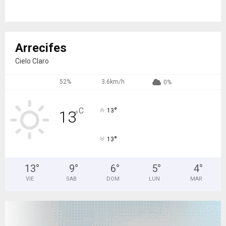
Arrecifes
Cielo Claro
52%
3.6km/h
0%
°
C
13
13
°
°
13
13
°
9
°
6
°
5
°
4
°
VIE
SAB
DOM
LUN
MAR