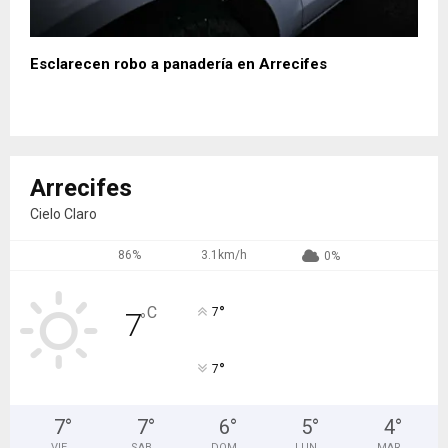
Esclarecen robo a panadería en Arrecifes
Arrecifes
Cielo Claro
86%
3.1km/h
0%
°
C
7
7
°
°
7
7
°
7
°
6
°
5
°
4
°
VIE
SAB
DOM
LUN
MAR