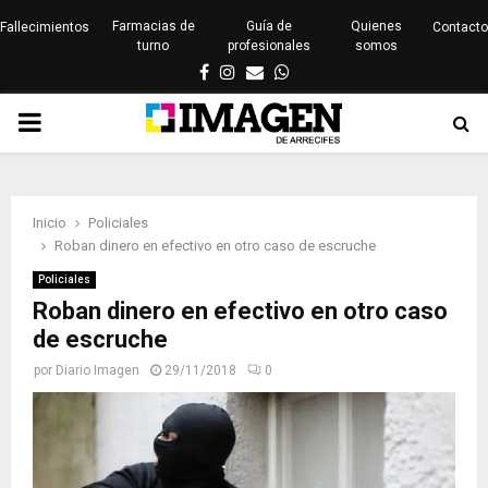
Farmacias de
Guía de
Quienes
Fallecimientos
Contacto
turno
profesionales
somos
Facebook
Instagram
Email
Whatsapp
PRIMARY
MENU
Inicio
Policiales
Roban dinero en efectivo en otro caso de escruche
Policiales
Roban dinero en efectivo en otro caso
de escruche
por
Diario Imagen
29/11/2018
0