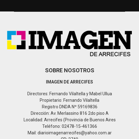
h
f
A
o
r
R
:
C
H
SOBRE NOSOTROS
IMAGEN DE ARRECIFES
Directores: Fernando Vilaltella y Mabel Ullua
Propietario: Fernando Vilaltella
Registro DNDA Nº 59169836
Dirección: Av. Merlassino 816 2do piso A
Localidad: Arrecifes (Provincia de Buenos Aires
Teléfono: 02478-15-461366
Mail: diarioimagenarrecifes@yahoo.com.ar