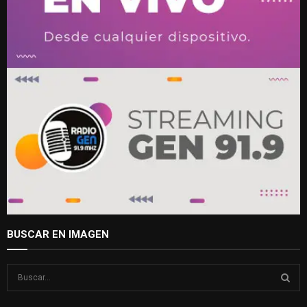
BUSCAR EN IMAGEN
S
e
a
S