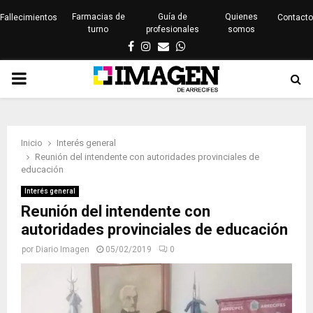
Farmacias de
Guía de
Quienes
Fallecimientos
Contacto
turno
profesionales
somos
Facebook
Instagram
Email
Whatsapp
PRIMARY
MENU
Inicio
Interés general
Reunión del intendente con autoridades provinciales de
educación
Interés general
Reunión del intendente con
autoridades provinciales de educación
por
Diario Imagen
05/02/2019
0