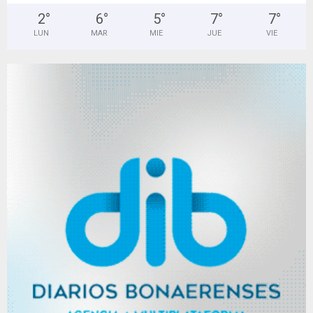
2
°
6
°
5
°
7
°
7
°
LUN
MAR
MIE
JUE
VIE