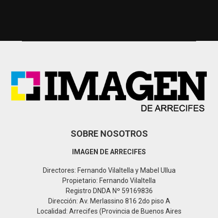
r
c
E
h
f
A
o
r
R
:
C
H
SOBRE NOSOTROS
IMAGEN DE ARRECIFES
Directores: Fernando Vilaltella y Mabel Ullua
Propietario: Fernando Vilaltella
Registro DNDA Nº 59169836
Dirección: Av. Merlassino 816 2do piso A
Localidad: Arrecifes (Provincia de Buenos Aires