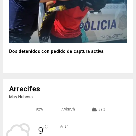
Dos detenidos con pedido de captura activa
Arrecifes
Muy Nuboso
82%
7.9km/h
58%
°
C
9
9
°