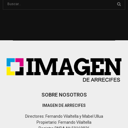
S
e
a
S
r
c
E
h
f
A
o
r
R
:
C
H
SOBRE NOSOTROS
IMAGEN DE ARRECIFES
Directores: Fernando Vilaltella y Mabel Ullua
Propietario: Fernando Vilaltella