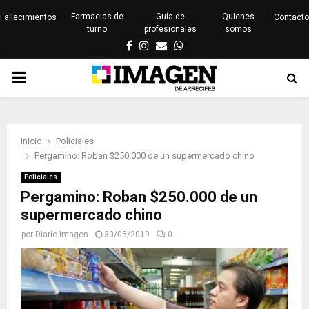
Farmacias de
Guía de
Quienes
Fallecimientos
Contacto
turno
profesionales
somos
Facebook
Instagram
Email
Whatsapp
PRIMARY
MENU
Inicio
Policiales
Pergamino: Roban $250.000 de un supermercado chino
Policiales
Pergamino: Roban $250.000 de un
supermercado chino
por
Diario Imagen
30/05/2019
0