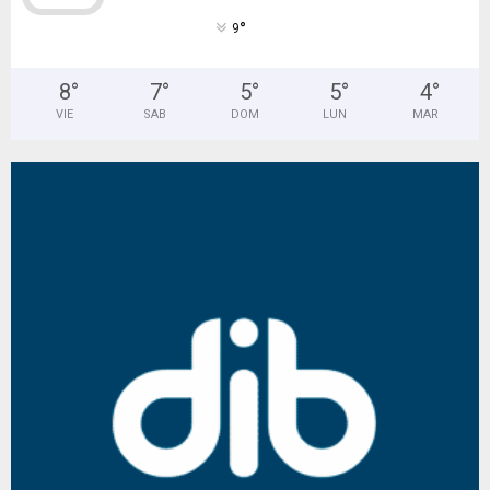
°
9
8
°
7
°
5
°
5
°
4
°
VIE
SAB
DOM
LUN
MAR