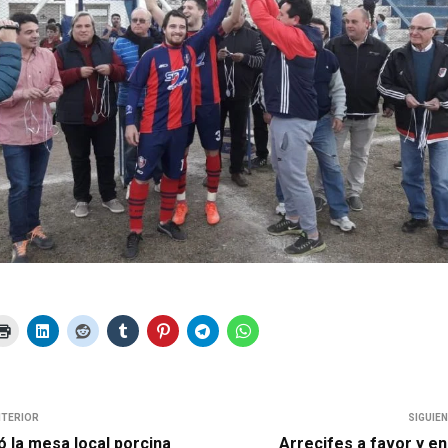
NTERIOR
SIGUIE
 la mesa local porcina
Arrecifes a favor y en