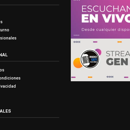
os
turno
esionales
NAL
os
ondiciones
rivacidad
IALES