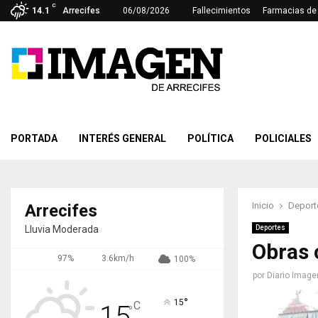
C
14.1
Arrecifes
06/08/2026
Fallecimientos
Farmacias de 
PORTADA
INTERÉS GENERAL
POLÍTICA
POLICIALES
Inicio
Deport
Arrecifes
Lluvia Moderada
Deportes
Obras 
97%
3.6km/h
100%
por
Diario Image
°
15
C
15
°