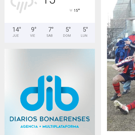
°
15
14
°
9
°
7
°
5
°
5
°
JUE
VIE
SAB
DOM
LUN