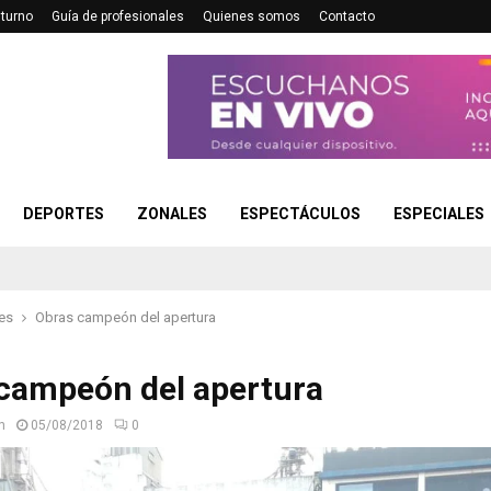
turno
Guía de profesionales
Quienes somos
Contacto
DEPORTES
ZONALES
ESPECTÁCULOS
ESPECIALES
es
Obras campeón del apertura
campeón del apertura
n
05/08/2018
0