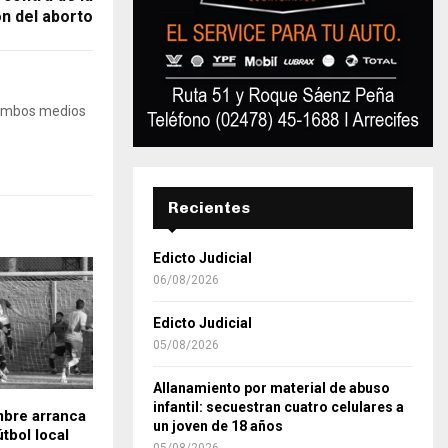
ón del aborto
 Ambos medios
Recientes
Edicto Judicial
06/08/2026
Edicto Judicial
05/08/2026
Allanamiento por material de abuso
infantil: secuestran cuatro celulares a
mbre arranca
un joven de 18 años
útbol local