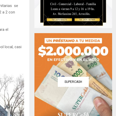
nitarias se
2 a 2 con
ra el
ol local, casi
SUPERCASH