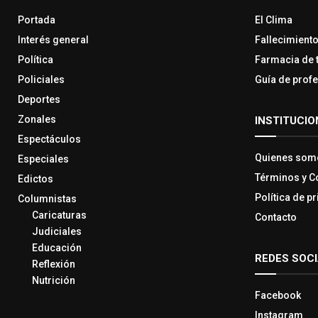
Portada
El Clima
Interés general
Fallecimient
Política
Farmacia de 
Policiales
Guía de prof
Deportes
Zonales
INSTITUCIO
Espectáculos
Quienes som
Especiales
Términos y C
Edictos
Política de p
Columnistas
Caricaturas
Contacto
Judiciales
Educación
REDES SOC
Reflexión
Nutrición
Facebook
Instagram