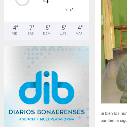
°
4
4
°
7
°
5
°
5
°
4
°
VIE
SAB
DOM
LUN
MAR
Si bien los nú
pandemia sigu