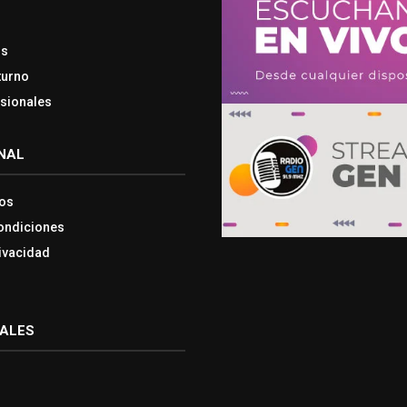
os
turno
esionales
NAL
os
ondiciones
rivacidad
IALES