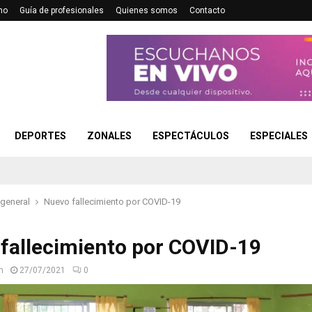
no
Guía de profesionales
Quienes somos
Contacto
DEPORTES
ZONALES
ESPECTÁCULOS
ESPECIALES
 general
Nuevo fallecimiento por COVID-19
fallecimiento por COVID-19
n
27/07/2021
0