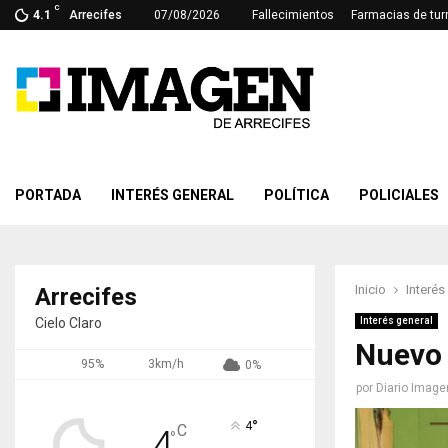
C
4.1
Arrecifes
07/08/2026
Fallecimientos
Farmacias de tur
PORTADA
INTERÉS GENERAL
POLÍTICA
POLICIALES
Inicio
Interés
Arrecifes
Cielo Claro
Interés general
Nuevo 
95%
3km/h
0%
por
Diario Image
°
4
C
4
°