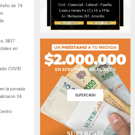
cifeño de 74
on
de
os, 3837
otales en
ltado COVID
en la jornada
SUPERCASH
alizaron 34
 Centro