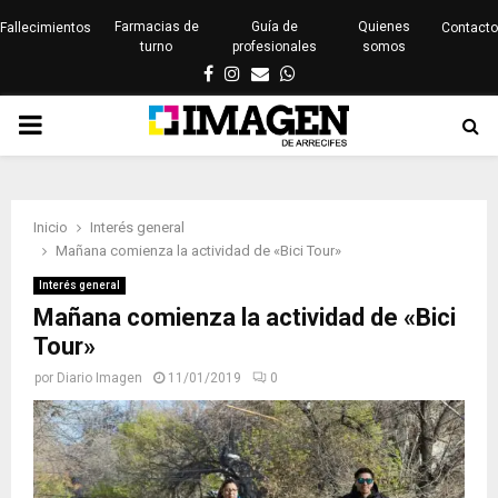
Farmacias de
Guía de
Quienes
Fallecimientos
Contacto
turno
profesionales
somos
Facebook
Instagram
Email
Whatsapp
PRIMARY
MENU
Inicio
Interés general
Mañana comienza la actividad de «Bici Tour»
Interés general
Mañana comienza la actividad de «Bici
Tour»
por
Diario Imagen
11/01/2019
0