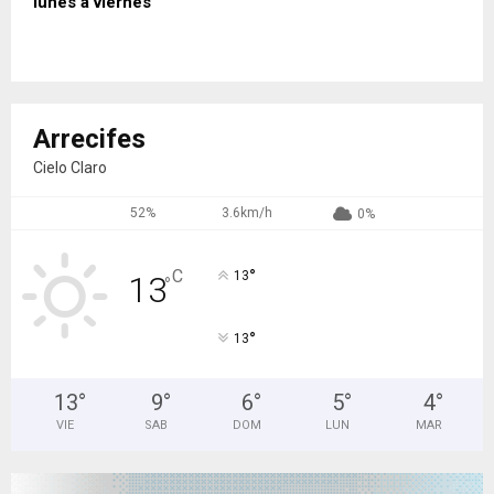
lunes a viernes
Arrecifes
Cielo Claro
52%
3.6km/h
0%
°
C
13
13
°
°
13
13
°
9
°
6
°
5
°
4
°
VIE
SAB
DOM
LUN
MAR