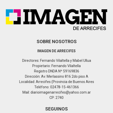
r
R
:
C
H
SOBRE NOSOTROS
IMAGEN DE ARRECIFES
Directores: Fernando Vilaltella y Mabel Ullua
Propietario: Fernando Vilaltella
Registro DNDA Nº 59169836
Dirección: Av. Merlassino 816 2do piso A
Localidad: Arrecifes (Provincia de Buenos Aires
Teléfono: 02478-15-461366
Mail: diarioimagenarrecifes@yahoo.com.ar
CP: 2740
SEGUINOS