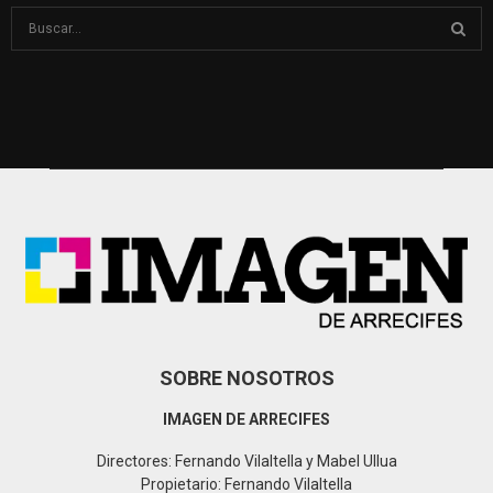
S
e
a
S
r
c
E
h
f
A
o
r
R
:
C
H
SOBRE NOSOTROS
IMAGEN DE ARRECIFES
Directores: Fernando Vilaltella y Mabel Ullua
Propietario: Fernando Vilaltella