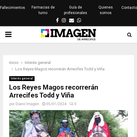
Farmacias de
Guía de
Quienes
Fallecimientos
Contacto
turno
profesionales
somos
Facebook
Instagram
Email
Whatsapp
PRIMARY
MENU
Inicio
Interés general
Los Reyes Magos recorrerán Arrecifes Todd y Viña
Interés general
Los Reyes Magos recorrerán
Arrecifes Todd y Viña
por
Diario Imagen
05/01/2024
0