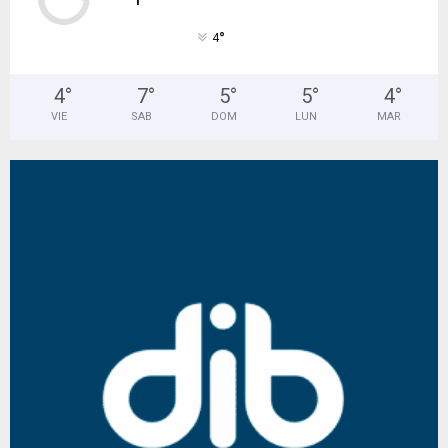
°
4
4
°
7
°
5
°
5
°
4
°
VIE
SAB
DOM
LUN
MAR