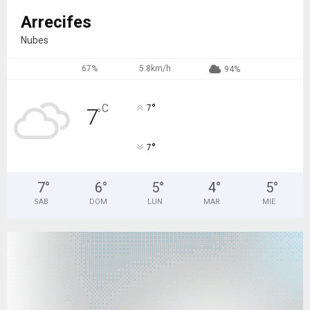
Arrecifes
Nubes
67%
5.8km/h
94%
°
C
7
7
°
°
7
7
°
6
°
5
°
4
°
5
°
SAB
DOM
LUN
MAR
MIE