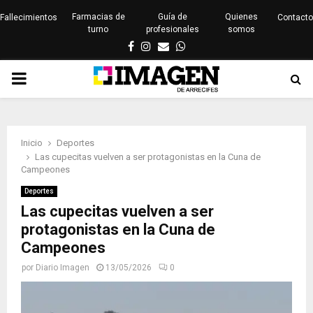
Farmacias de
Guía de
Quienes
Fallecimientos
Contacto
turno
profesionales
somos
Facebook
Instagram
Email
Whatsapp
PRIMARY
MENU
Inicio
Deportes
Las cupecitas vuelven a ser protagonistas en la Cuna de
Campeones
Deportes
Las cupecitas vuelven a ser
protagonistas en la Cuna de
Campeones
por
Diario Imagen
13/05/2026
0