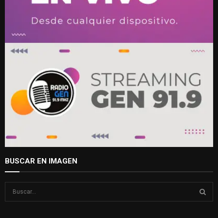
BUSCAR EN IMAGEN
S
e
a
S
r