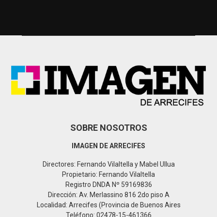
c
E
h
f
A
o
r
R
:
C
H
SOBRE NOSOTROS
IMAGEN DE ARRECIFES
Directores: Fernando Vilaltella y Mabel Ullua
Propietario: Fernando Vilaltella
Registro DNDA Nº 59169836
Dirección: Av. Merlassino 816 2do piso A
Localidad: Arrecifes (Provincia de Buenos Aires
Teléfono: 02478-15-461366