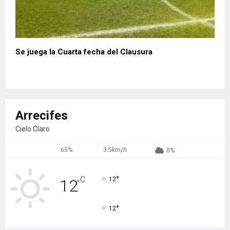
Se juega la Cuarta fecha del Clausura
Arrecifes
Cielo Claro
65%
3.5km/h
0%
°
C
12
12
°
°
12