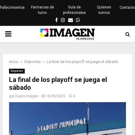
Farmacias de
Guía de
Quienes
Fallecimientos
Contacto
turno
profesionales
somos
Facebook
Instagram
Email
Whatsapp
PRIMARY
MENU
Inicio
Deportes
La final de los playoff se juega el sábado
Deportes
La final de los playoff se juega el
sábado
por
Diario Imagen
13/08/2025
0