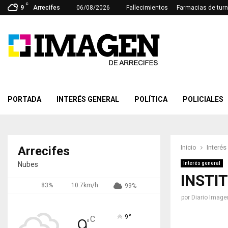
C
9
Arrecifes
06/08/2026
Fallecimientos
Farmacias de tur
PORTADA
INTERÉS GENERAL
POLÍTICA
POLICIALES
Inicio
Interés
Arrecifes
Nubes
Interés general
INSTI
83%
10.7km/h
99%
por
Diario Image
°
9
C
9
°