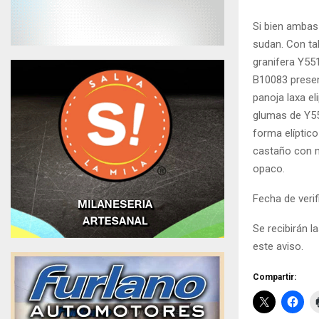
Si bien ambas
sudan. Con tal
granifera Y55
B10083 presen
panoja laxa el
glumas de Y55
forma elíptico
castaño con m
opaco.
Fecha de verif
Se recibirán 
este aviso.
Compartir: