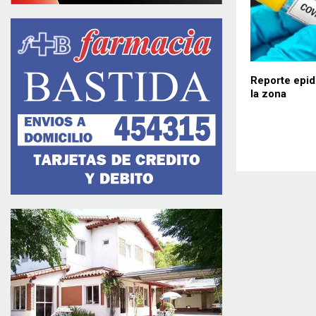
Reporte epid
la zona