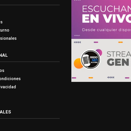
os
turno
esionales
NAL
os
ondiciones
rivacidad
IALES