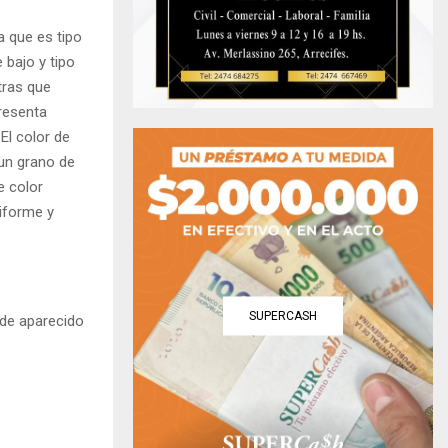
 que es tipo
 bajo y tipo
tras que
resenta
El color de
un grano de
e color
niforme y
SUPERCASH
 de aparecido