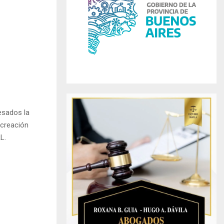
r
R
:
C
H
esados la
 creación
L.