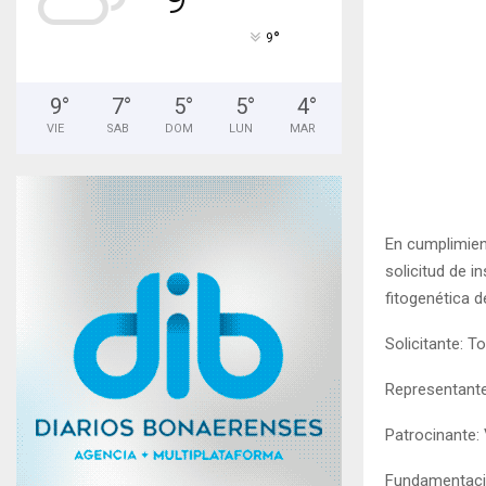
°
9
9
°
7
°
5
°
5
°
4
°
VIE
SAB
DOM
LUN
MAR
En cumplimien
solicitud de i
fitogenética 
Solicitante: T
Representante 
Patrocinante:
Fundamentaci