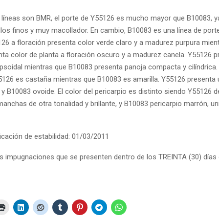
 líneas son BMR, el porte de Y55126 es mucho mayor que B10083, ya
los finos y muy macollador. En cambio, B10083 es una línea de porte
126 a floración presenta color verde claro y a madurez purpura mien
ta color de planta a floración oscuro y a madurez canela. Y55126 p
ipsoidal mientras que B10083 presenta panoja compacta y cilíndrica. 
126 es castaña mientras que B10083 es amarilla. Y55126 presenta 
 y B10083 ovoide. El color del pericarpio es distinto siendo Y55126 d
anchas de otra tonalidad y brillante, y B10083 pericarpio marrón, u
icación de estabilidad: 01/03/2011
las impugnaciones que se presenten dentro de los TREINTA (30) días