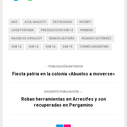
AHO
AZUL GAGLIOTI
DESTACADAS
HOCKEY
LUCÍA FONTANA
PRESELECCION SUB 14
PRIMERA
RACING DE CHIVILCOY
RENATA CASTAÑO
RICARDO GUTIÉRREZ
SUB 12
SUB 14
SUB 16
SUB 19
TORNEO ARGENTINO
PUBLICACIÓN ANTERIOR
Fiesta patria en la colonia «Abuelos a moverse»
SIGUIENTE PUBLICACIÓN
Roban herramientas en Arrecifes y son
recuperadas en Pergamino