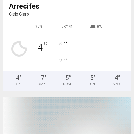
Arrecifes
Cielo Claro
95%
3km/h
0%
°
C
4
4
°
°
4
4
°
7
°
5
°
5
°
4
°
VIE
SAB
DOM
LUN
MAR