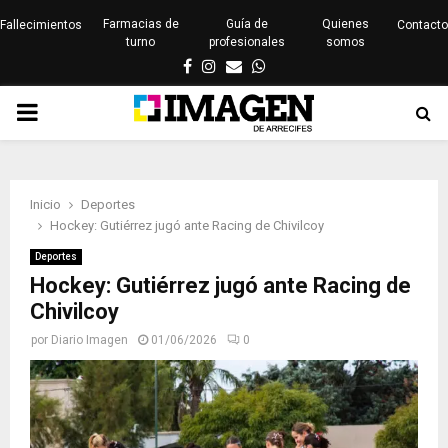
Farmacias de
Guía de
Quienes
Fallecimientos
Contacto
turno
profesionales
somos
Facebook
Instagram
Email
Whatsapp
PRIMARY
MENU
Inicio
Deportes
Hockey: Gutiérrez jugó ante Racing de Chivilcoy
Deportes
Hockey: Gutiérrez jugó ante Racing de
Chivilcoy
por
Diario Imagen
01/06/2026
0