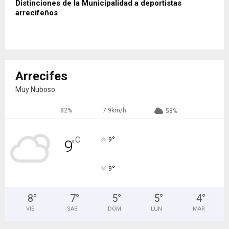
Distinciones de la Municipalidad a deportistas
arrecifeños
Arrecifes
Muy Nuboso
82%
7.9km/h
58%
°
C
9
9
°
°
9
8
°
7
°
5
°
5
°
4
°
VIE
SAB
DOM
LUN
MAR