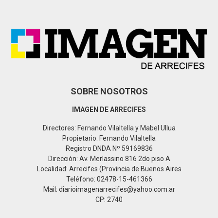
o
r
R
:
C
H
SOBRE NOSOTROS
IMAGEN DE ARRECIFES
Directores: Fernando Vilaltella y Mabel Ullua
Propietario: Fernando Vilaltella
Registro DNDA Nº 59169836
Dirección: Av. Merlassino 816 2do piso A
Localidad: Arrecifes (Provincia de Buenos Aires
Teléfono: 02478-15-461366
Mail: diarioimagenarrecifes@yahoo.com.ar
CP: 2740