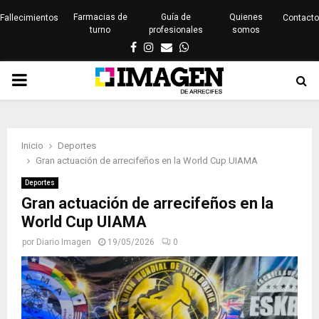
Farmacias de
Guía de
Quienes
Fallecimientos
Contacto
turno
profesionales
somos
Facebook
Instagram
Email
Whatsapp
PRIMARY
MENU
Inicio
Deportes
Gran actuación de arrecifeños en la World Cup UIAMA
Deportes
Gran actuación de arrecifeños en la
World Cup UIAMA
por
Diario Imagen
19/05/2026
0