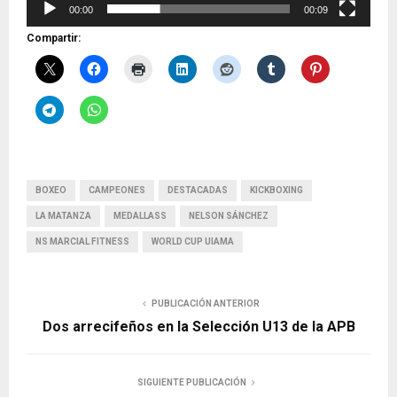
00:00
00:09
t
Compartir:
o
r
d
e
v
í
d
BOXEO
CAMPEONES
DESTACADAS
KICKBOXING
e
LA MATANZA
MEDALLASS
NELSON SÁNCHEZ
o
NS MARCIAL FITNESS
WORLD CUP UIAMA
PUBLICACIÓN ANTERIOR
Dos arrecifeños en la Selección U13 de la APB
SIGUIENTE PUBLICACIÓN