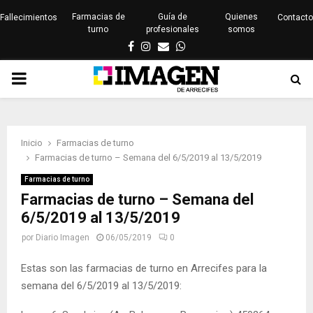
Farmacias de
Guía de
Quienes
Fallecimientos
Contacto
turno
profesionales
somos
Facebook
Instagram
Email
Whatsapp
PRIMARY
MENU
Inicio
Farmacias de turno
Farmacias de turno – Semana del 6/5/2019 al 13/5/2019
Farmacias de turno
Farmacias de turno – Semana del
6/5/2019 al 13/5/2019
por
Diario Imagen
06/05/2019
0
Estas son las farmacias de turno en Arrecifes para la
semana del 6/5/2019 al 13/5/2019: