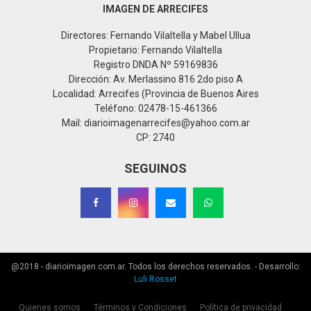
IMAGEN DE ARRECIFES
Directores: Fernando Vilaltella y Mabel Ullua
Propietario: Fernando Vilaltella
Registro DNDA Nº 59169836
Dirección: Av. Merlassino 816 2do piso A
Localidad: Arrecifes (Provincia de Buenos Aires
Teléfono: 02478-15-461366
Mail: diarioimagenarrecifes@yahoo.com.ar
CP: 2740
SEGUINOS
@2018 - diarioimagen.com.ar. Todos los derechos reservados. - Desarrollo:
Luli Rosset
Quienes somos
Términos y Condiciones
Política de privacidad