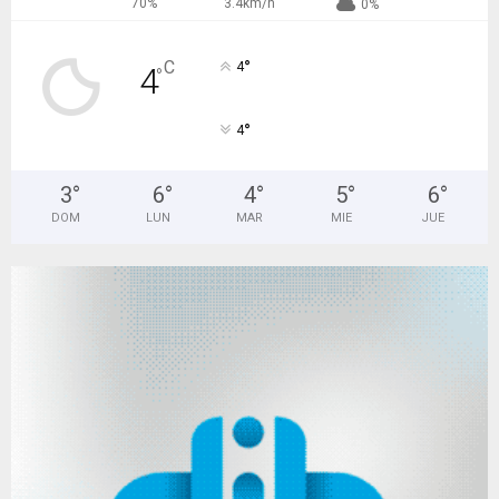
70%
3.4km/h
0%
°
C
4
4
°
°
4
3
°
6
°
4
°
5
°
6
°
DOM
LUN
MAR
MIE
JUE