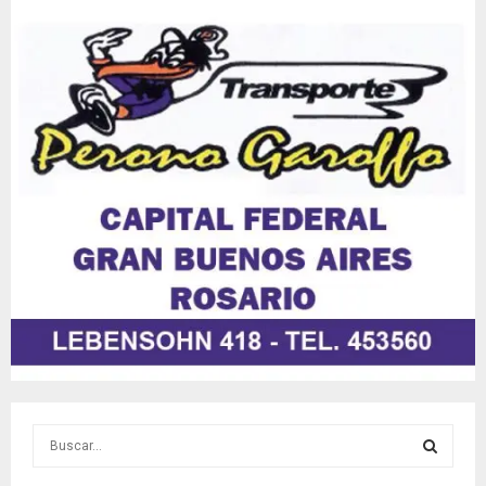
S
e
a