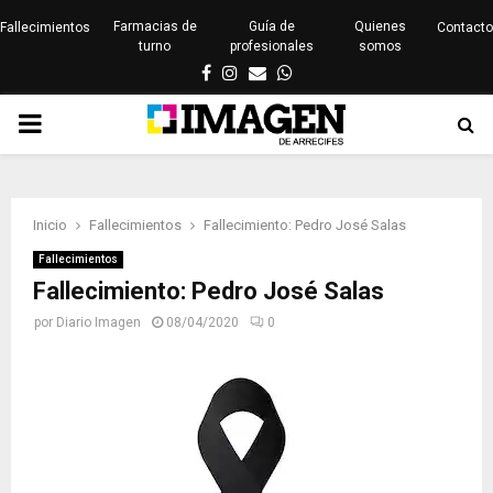
Farmacias de
Guía de
Quienes
Fallecimientos
Contacto
turno
profesionales
somos
Facebook
Instagram
Email
Whatsapp
PRIMARY
MENU
Inicio
Fallecimientos
Fallecimiento: Pedro José Salas
Fallecimientos
Fallecimiento: Pedro José Salas
por
Diario Imagen
08/04/2020
0