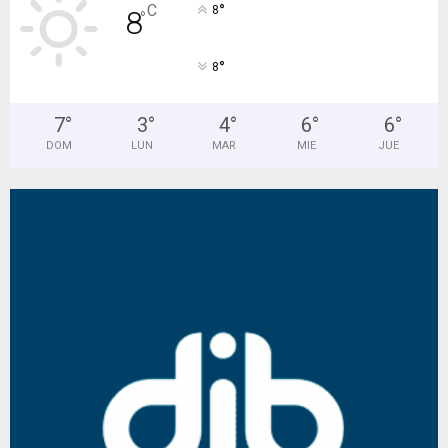
°
C
8
8
°
°
8
7
°
3
°
4
°
6
°
6
°
DOM
LUN
MAR
MIE
JUE