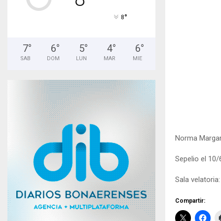
°
8
7
°
6
°
5
°
4
°
6
°
SAB
DOM
LUN
MAR
MIE
Norma Margarit
Sepelio el 10/
Sala velatoria
Compartir: