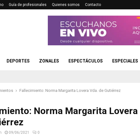
no
Guía de profesionales
Quienes somos
Contacto
DEPORTES
ZONALES
ESPECTÁCULOS
ESPECIALES
mientos
Fallecimiento: Norma Margarita Lovera Vda. de Gutiérrez
imiento: Norma Margarita Lovera
iérrez
n
09/06/2021
0