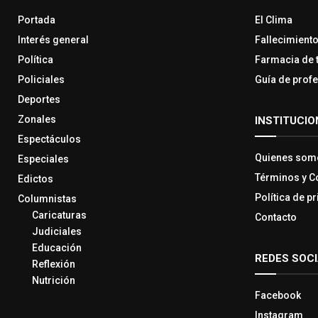
Portada
El Clima
Interés general
Fallecimient
Política
Farmacia de 
Policiales
Guía de prof
Deportes
Zonales
INSTITUCIO
Espectáculos
Quienes som
Especiales
Términos y C
Edictos
Política de p
Columnistas
Caricaturas
Contacto
Judiciales
Educación
REDES SOC
Reflexión
Nutrición
Facebook
Instagram