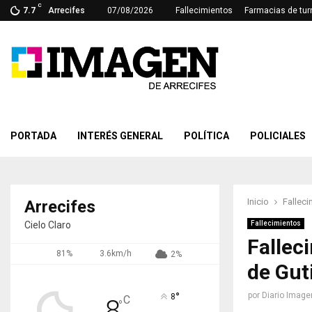
C
7.7
Arrecifes
07/08/2026
Fallecimientos
Farmacias de tur
PORTADA
INTERÉS GENERAL
POLÍTICA
POLICIALES
Inicio
Falleci
Arrecifes
Cielo Claro
Fallecimientos
Fallec
81%
3.6km/h
2%
de Gut
°
por
Diario Image
8
C
8
°