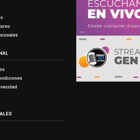
os
turno
esionales
NAL
os
ondiciones
rivacidad
IALES