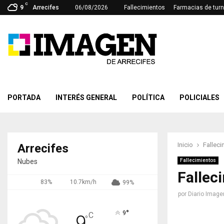
C
9
Arrecifes
06/08/2026
Fallecimientos
Farmacias de tur
PORTADA
INTERÉS GENERAL
POLÍTICA
POLICIALES
Inicio
Falleci
Arrecifes
Nubes
Fallecimientos
Fallec
83%
10.7km/h
99%
por
Diario Image
°
9
C
9
°