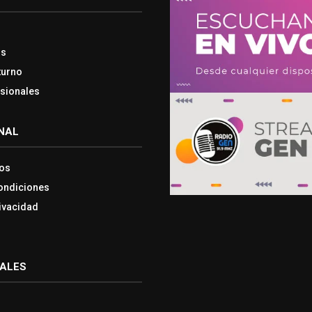
os
turno
esionales
NAL
os
ondiciones
rivacidad
IALES