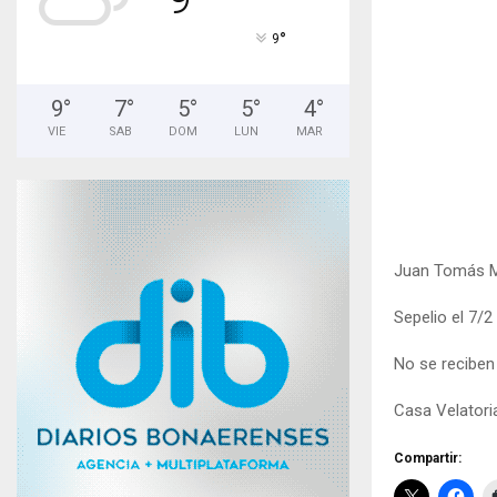
°
9
9
°
7
°
5
°
5
°
4
°
VIE
SAB
DOM
LUN
MAR
Juan Tomás Mic
Sepelio el 7/2 
No se reciben
Casa Velatori
Compartir: