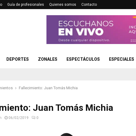
no
Guía de profesionales
Quienes somos
Contacto
DEPORTES
ZONALES
ESPECTÁCULOS
ESPECIALES
mientos
Fallecimiento: Juan Tomás Michia
imiento: Juan Tomás Michia
n
06/02/2019
0