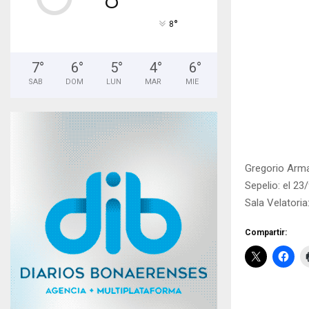
°
8
7
°
6
°
5
°
4
°
6
°
SAB
DOM
LUN
MAR
MIE
Gregorio Arma
Sepelio: el 23/
Sala Velatoria
Compartir: