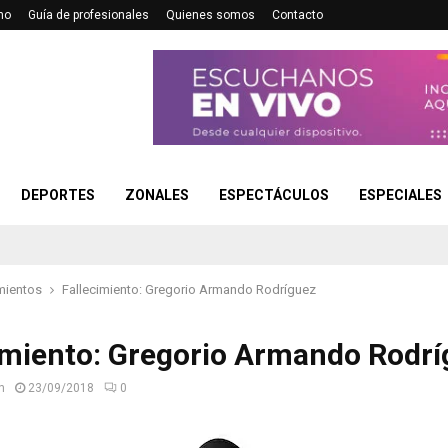
no
Guía de profesionales
Quienes somos
Contacto
DEPORTES
ZONALES
ESPECTÁCULOS
ESPECIALES
mientos
Fallecimiento: Gregorio Armando Rodríguez
imiento: Gregorio Armando Rodr
n
23/09/2018
0