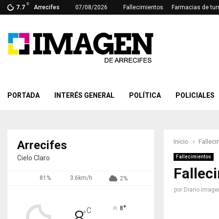
C
7.7
Arrecifes
07/08/2026
Fallecimientos
Farmacias de tur
PORTADA
INTERÉS GENERAL
POLÍTICA
POLICIALES
Inicio
Falleci
Arrecifes
Cielo Claro
Fallecimientos
Fallec
81%
3.6km/h
2%
por
Diario Image
°
8
C
8
°