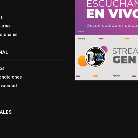
os
turno
esionales
NAL
os
ondiciones
rivacidad
IALES