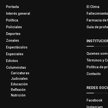
Portada
El Clima
Interés general
Fallecimient
Política
Farmacia de 
Policiales
Guía de prof
Deportes
Zonales
INSTITUCIO
Espectáculos
Quienes som
Especiales
Términos y C
Edictos
Política de p
Columnistas
Caricaturas
Contacto
Judiciales
Educación
REDES SOC
Reflexión
Nutrición
Facebook
Instagram