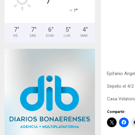
°
7
7
°
7
°
6
°
5
°
4
°
VIE
SAB
DOM
LUN
MAR
Epifanio Angel
Sepelio el 4/2
Casa Velatori
Compartir: