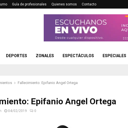
turno
Guía de profesionales
Quienes somos
Contacto
DEPORTES
ZONALES
ESPECTÁCULOS
ESPECIALES
mientos
Fallecimiento: Epifanio Angel Ortega
imiento: Epifanio Angel Ortega
n
04/02/2019
0