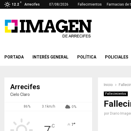
C
12.2
Arrecifes
07/08/2026
Fallecimientos
Farmacias de 
PORTADA
INTERÉS GENERAL
POLÍTICA
POLICIALES
Inicio
Falleci
Arrecifes
Cielo Claro
Fallecimientos
Fallec
86%
3.1km/h
0%
por
Diario Image
°
7
C
7
°