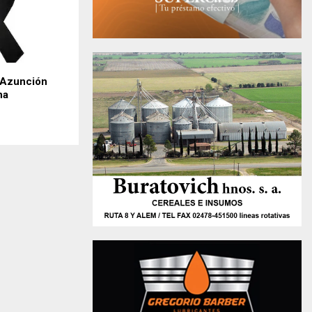
: Azunción
na