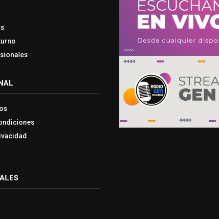
os
turno
esionales
NAL
os
ondiciones
rivacidad
IALES