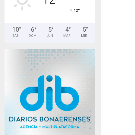
°
12
10
°
6
°
5
°
4
°
5
°
SAB
DOM
LUN
MAR
MIE