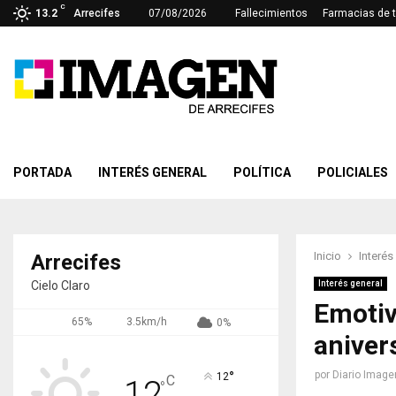
C
13.2
Arrecifes
07/08/2026
Fallecimientos
Farmacias de 
PORTADA
INTERÉS GENERAL
POLÍTICA
POLICIALES
Inicio
Interés
Arrecifes
Cielo Claro
Interés general
Emotiv
65%
3.5km/h
0%
aniver
°
por
Diario Image
12
C
12
°