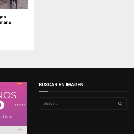
gos
 mano
BUSCAR EN IMAGEN
S
e
a
S
r
c
E
h