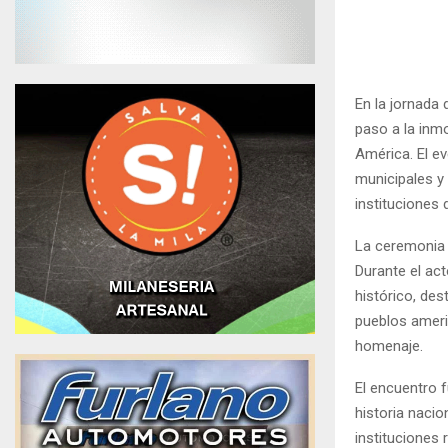
En la jornada 
paso a la inmo
América. El e
municipales y
instituciones 
La ceremonia 
Durante el act
histórico, de
pueblos amer
homenaje.
El encuentro f
historia nacio
instituciones