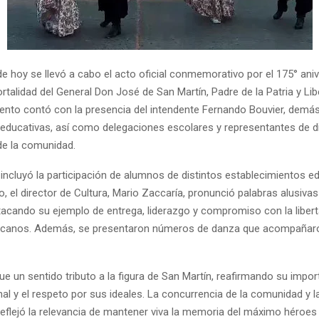
de hoy se llevó a cabo el acto oficial conmemorativo por el 175° aniv
rtalidad del General Don José de San Martín, Padre de la Patria y Li
vento contó con la presencia del intendente Fernando Bouvier, demá
 educativas, así como delegaciones escolares y representantes de d
de la comunidad.
incluyó la participación de alumnos de distintos establecimientos ed
o, el director de Cultura, Mario Zaccaría, pronunció palabras alusiva
stacando su ejemplo de entrega, liderazgo y compromiso con la libert
icanos. Además, se presentaron números de danza que acompañar
ue un sentido tributo a la figura de San Martín, reafirmando su impor
nal y el respeto por sus ideales. La concurrencia de la comunidad y l
 reflejó la relevancia de mantener viva la memoria del máximo héroes