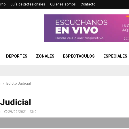
urno
Guía de profesionales
Quienes somos
Contacto
DEPORTES
ZONALES
ESPECTÁCULOS
ESPECIALES
s
Edicto Judicial
 Judicial
n
29/09/2021
0