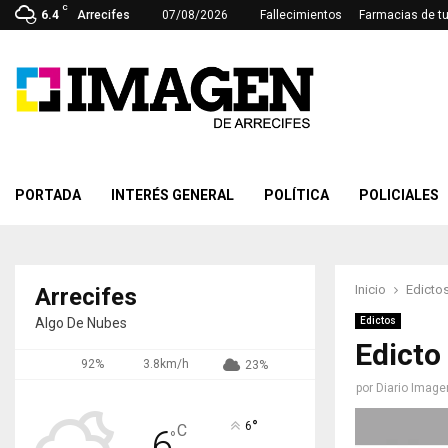
C
6.4
Arrecifes
07/08/2026
Fallecimientos
Farmacias de t
PORTADA
INTERÉS GENERAL
POLÍTICA
POLICIALES
Inicio
Edicto
Arrecifes
Algo De Nubes
Edictos
Edicto
92%
3.8km/h
23%
por
Diario Image
°
6
C
6
°