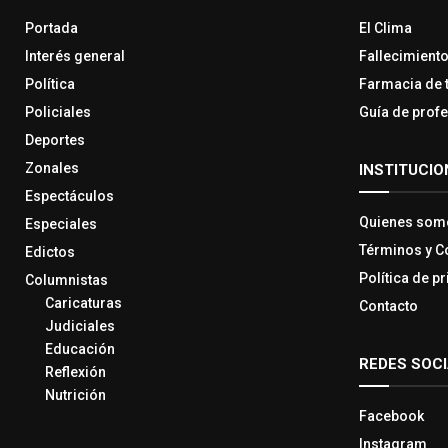
Portada
El Clima
Interés general
Fallecimient
Política
Farmacia de 
Policiales
Guía de prof
Deportes
Zonales
INSTITUCIO
Espectáculos
Quienes som
Especiales
Términos y C
Edictos
Política de p
Columnistas
Caricaturas
Contacto
Judiciales
Educación
REDES SOC
Reflexión
Nutrición
Facebook
Instagram