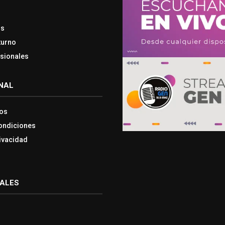
os
turno
esionales
NAL
os
ondiciones
rivacidad
IALES