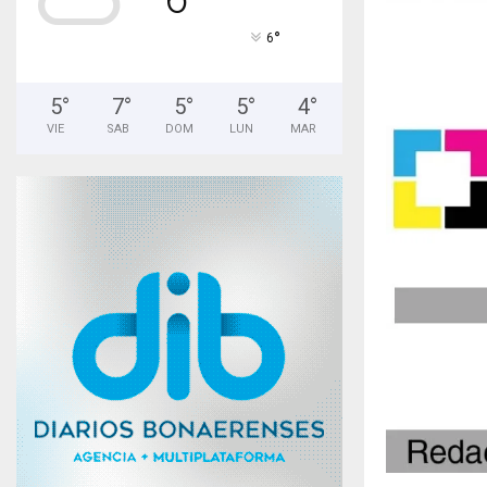
°
6
5
°
7
°
5
°
5
°
4
°
VIE
SAB
DOM
LUN
MAR