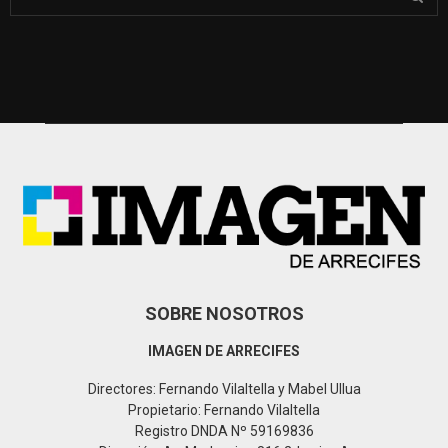
e
a
S
r
c
E
h
f
A
o
r
R
:
C
H
SOBRE NOSOTROS
IMAGEN DE ARRECIFES
Directores: Fernando Vilaltella y Mabel Ullua
Propietario: Fernando Vilaltella
Registro DNDA Nº 59169836