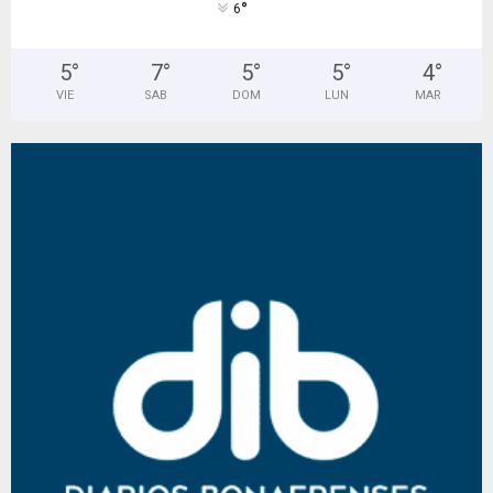
°
6
5
°
7
°
5
°
5
°
4
°
VIE
SAB
DOM
LUN
MAR