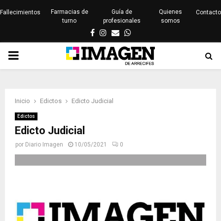
Farmacias de
Guía de
Quienes
Fallecimientos
Contacto
turno
profesionales
somos
Facebook
Instagram
Email
Whatsapp
PRIMARY
MENU
Inicio
Edictos
Edicto Judicial
Edictos
Edicto Judicial
por
Diario Imagen
10/05/2021
0