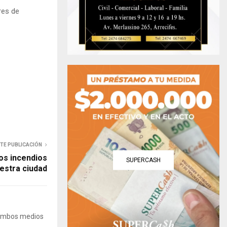
res de
NTE PUBLICACIÓN
los incendios
SUPERCASH
estra ciudad
 Ambos medios