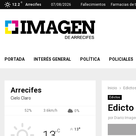
C
12.2
Arrecifes
07/08/2026
Fallecimientos
Farmacias de 
PORTADA
INTERÉS GENERAL
POLÍTICA
POLICIALES
Inicio
Edicto
Arrecifes
Cielo Claro
Edictos
Edicto
52%
3.6km/h
0%
por
Diario Image
°
13
C
13
°