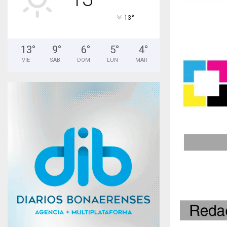
°
13
13
°
9
°
6
°
5
°
4
°
VIE
SAB
DOM
LUN
MAR