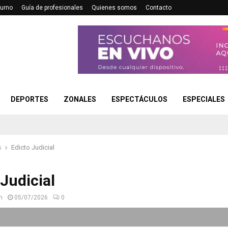
turno
Guía de profesionales
Quienes somos
Contacto
DEPORTES
ZONALES
ESPECTÁCULOS
ESPECIALES
s
Edicto Judicial
 Judicial
n
05/07/2026
0