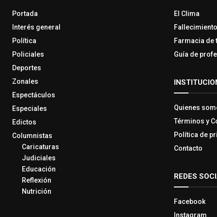
Portada
El Clima
Interés general
Fallecimient
Política
Farmacia de 
Policiales
Guía de prof
Deportes
Zonales
INSTITUCIO
Espectáculos
Quienes som
Especiales
Términos y C
Edictos
Política de p
Columnistas
Caricaturas
Contacto
Judiciales
Educación
REDES SOC
Reflexión
Nutrición
Facebook
Instagram