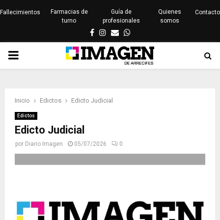
Farmacias de
Guía de
Quienes
Fallecimientos
Contacto
turno
profesionales
somos
Facebook
Instagram
Email
Whatsapp
PRIMARY
MENU
Inicio
Edictos
Edicto Judicial
Edictos
Edicto Judicial
por
Diario Imagen
05/07/2026
0