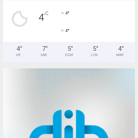
°
C
4
4
°
°
4
4
°
7
°
5
°
5
°
4
°
VIE
SAB
DOM
LUN
MAR