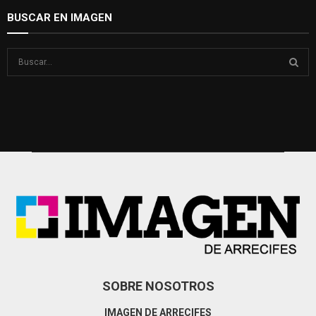
BUSCAR EN IMAGEN
S
e
a
S
r
c
E
h
f
A
o
r
R
:
C
H
SOBRE NOSOTROS
IMAGEN DE ARRECIFES