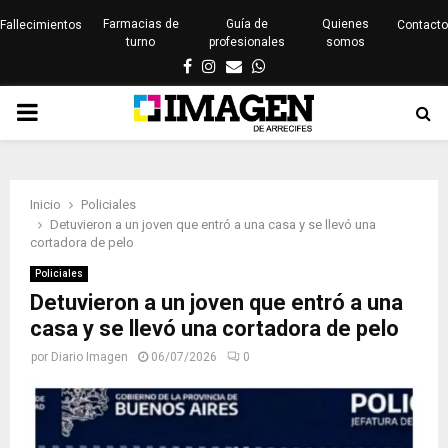
Farmacias de
Guía de
Quienes
Fallecimientos
Contacto
turno
profesionales
somos
Facebook
Instagram
Email
Whatsapp
PRIMARY
MENU
Inicio
Policiales
Detuvieron a un joven que entró a una casa y se llevó una
cortadora de pelo
Policiales
Detuvieron a un joven que entró a una
casa y se llevó una cortadora de pelo
por
Diario Imagen
06/07/2026
0