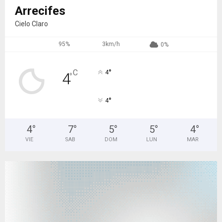
Arrecifes
Cielo Claro
95%
3km/h
0%
°
C
4
4
°
°
4
4
°
7
°
5
°
5
°
4
°
VIE
SAB
DOM
LUN
MAR