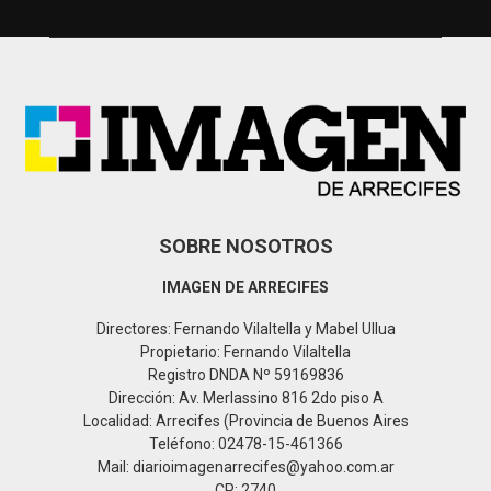
h
f
A
o
r
R
:
C
H
SOBRE NOSOTROS
IMAGEN DE ARRECIFES
Directores: Fernando Vilaltella y Mabel Ullua
Propietario: Fernando Vilaltella
Registro DNDA Nº 59169836
Dirección: Av. Merlassino 816 2do piso A
Localidad: Arrecifes (Provincia de Buenos Aires
Teléfono: 02478-15-461366
Mail: diarioimagenarrecifes@yahoo.com.ar
CP: 2740