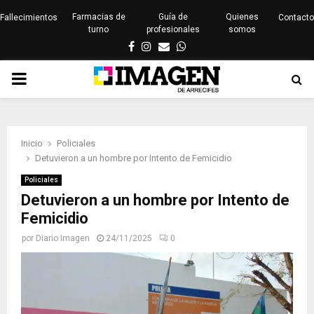
Farmacias de
Guía de
Quienes
Fallecimientos
Contacto
turno
profesionales
somos
Facebook
Instagram
Email
Whatsapp
PRIMARY
MENU
Inicio
Policiales
Detuvieron a un hombre por Intento de Femicidio
Policiales
Detuvieron a un hombre por Intento de
Femicidio
por
Diario Imagen
24/11/2025
0