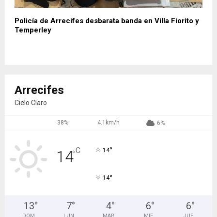
Policía de Arrecifes desbarata banda en Villa Fiorito y
Temperley
Arrecifes
Cielo Claro
38%
4.1km/h
6%
°
C
14
14
°
°
14
13
°
7
°
4
°
6
°
6
°
DOM
LUN
MAR
MIE
JUE