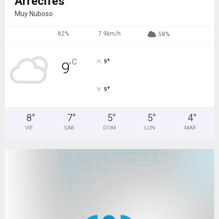
Arrecifes
Muy Nuboso
82%
7.9km/h
58%
°
C
9
9
°
°
9
8
°
7
°
5
°
5
°
4
°
VIE
SAB
DOM
LUN
MAR