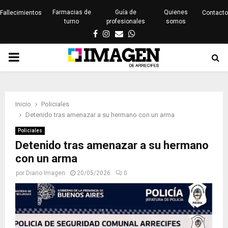
Farmacias de
Guía de
Quienes
Fallecimientos
Contacto
turno
profesionales
somos
Facebook
Instagram
Email
Whatsapp
PRIMARY
MENU
Inicio
Policiales
Detenido tras amenazar a su hermano con un arma
Policiales
Detenido tras amenazar a su hermano
con un arma
por
Diario Imagen
20/05/2026
0