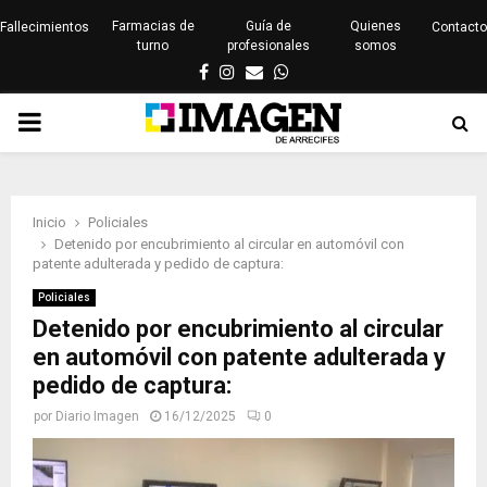
Farmacias de
Guía de
Quienes
Fallecimientos
Contacto
turno
profesionales
somos
Facebook
Instagram
Email
Whatsapp
PRIMARY
MENU
Inicio
Policiales
Detenido por encubrimiento al circular en automóvil con
patente adulterada y pedido de captura:
Policiales
Detenido por encubrimiento al circular
en automóvil con patente adulterada y
pedido de captura:
por
Diario Imagen
16/12/2025
0