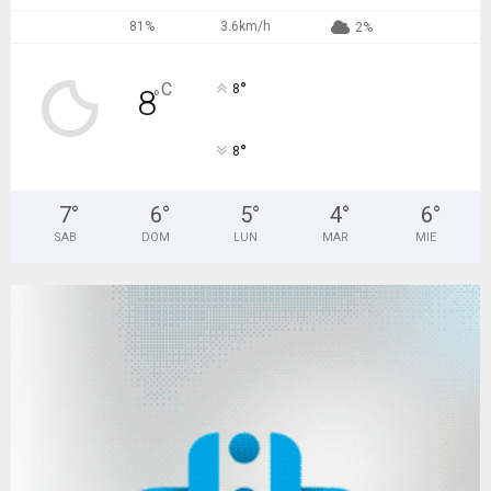
81%
3.6km/h
2%
°
C
8
8
°
°
8
7
°
6
°
5
°
4
°
6
°
SAB
DOM
LUN
MAR
MIE