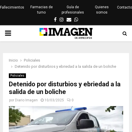
Farmacias de
Guía de
Quienes
Fallecimientos
Contacto
turno
profesionales
somos
Facebook
Instagram
Email
Whatsapp
PRIMARY
MENU
Inicio
Policiales
Detenido por disturbios y ebriedad a la salida de un boliche
Policiales
Detenido por disturbios y ebriedad a la
salida de un boliche
por
Diario Imagen
10/03/2025
0