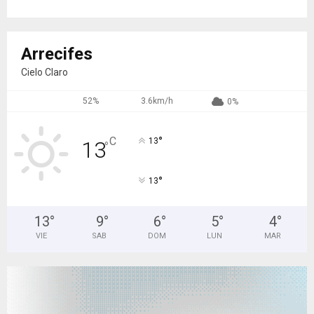
Arrecifes
Cielo Claro
52%
3.6km/h
0%
°
C
13
13
°
°
13
13
°
9
°
6
°
5
°
4
°
VIE
SAB
DOM
LUN
MAR