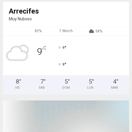
Arrecifes
Muy Nuboso
82%
7.9km/h
58%
°
C
9
9
°
°
9
8
°
7
°
5
°
5
°
4
°
VIE
SAB
DOM
LUN
MAR