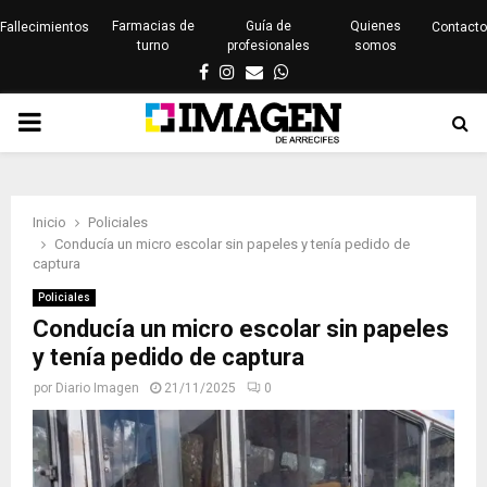
Farmacias de
Guía de
Quienes
Fallecimientos
Contacto
turno
profesionales
somos
Facebook
Instagram
Email
Whatsapp
PRIMARY
MENU
Inicio
Policiales
Conducía un micro escolar sin papeles y tenía pedido de
captura
Policiales
Conducía un micro escolar sin papeles
y tenía pedido de captura
por
Diario Imagen
21/11/2025
0