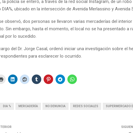
, la policía se enteró, a través de la red social Instagram, de un robo
DIA%, ubicado en la intersección de Avenida Merlassino y Avenida 
e observó, dos personas se llevaron varias mercaderías del interior
to. Sin embargo, hasta el momento, el local no se ha presentado a ra
al por lo sucedido.
 cargo del Dr. Jorge Casal, ordenó iniciar una investigación sobre el h
respondientes para esclarecer lo ocurrido.
DIA %
MERCADERÍA
NO DENUNCIA
REDES SOCIALES
SUPERMERCADO D
NTERIOR
SIGUIE