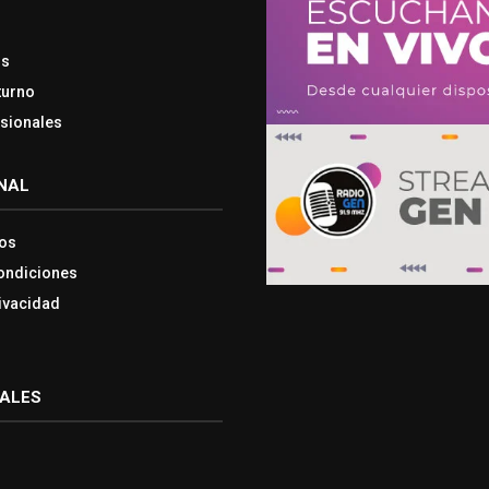
os
turno
esionales
NAL
os
ondiciones
rivacidad
IALES