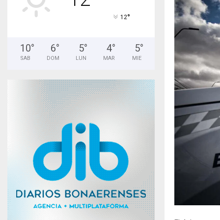
°
12
10
°
6
°
5
°
4
°
5
°
SAB
DOM
LUN
MAR
MIE