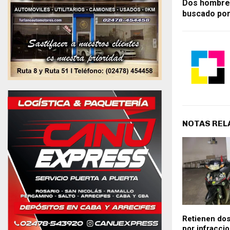
Dos hombres
buscado por 
NOTAS REL
Retienen dos
por infracci