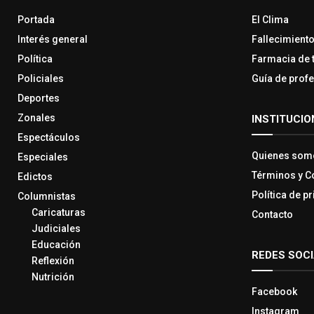
Portada
El Clima
Interés general
Fallecimient
Política
Farmacia de 
Policiales
Guía de prof
Deportes
Zonales
INSTITUCIO
Espectáculos
Quienes som
Especiales
Términos y C
Edictos
Política de p
Columnistas
Caricaturas
Contacto
Judiciales
Educación
REDES SOC
Reflexión
Nutrición
Facebook
Instagram