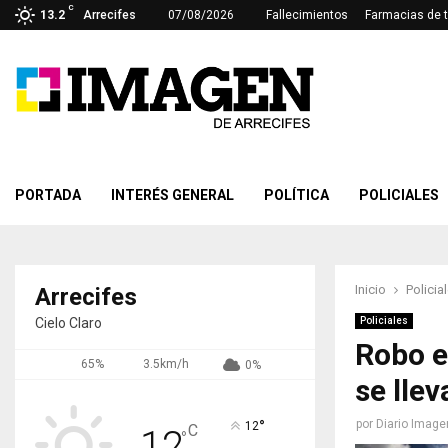
C
13.2
Arrecifes
07/08/2026
Fallecimientos
Farmacias de 
PORTADA
INTERÉS GENERAL
POLÍTICA
POLICIALES
Inicio
Policia
Arrecifes
Cielo Claro
Policiales
Robo e
65%
3.5km/h
0%
se lle
°
por
Diario Image
12
C
12
°