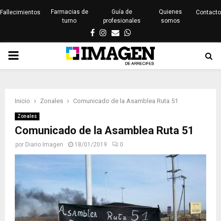
Farmacias de
Guía de
Quienes
Fallecimientos
Contacto
turno
profesionales
somos
Facebook
Instagram
Email
Whatsapp
PRIMARY
MENU
Inicio
Zonales
Comunicado de la Asamblea Ruta 51
Zonales
Comunicado de la Asamblea Ruta 51
por
Diario Imagen
18/01/2019
0