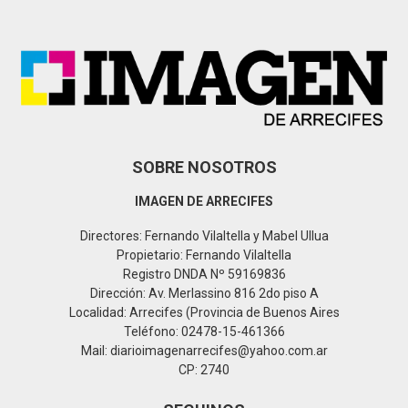
o
r
R
:
C
H
SOBRE NOSOTROS
IMAGEN DE ARRECIFES
Directores: Fernando Vilaltella y Mabel Ullua
Propietario: Fernando Vilaltella
Registro DNDA Nº 59169836
Dirección: Av. Merlassino 816 2do piso A
Localidad: Arrecifes (Provincia de Buenos Aires
Teléfono: 02478-15-461366
Mail: diarioimagenarrecifes@yahoo.com.ar
CP: 2740