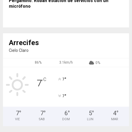
Pergamino: Roban estación de servicios con un
micrófono
Arrecifes
Cielo Claro
86%
3.1km/h
0%
°
C
7
7
°
°
7
7
°
7
°
6
°
5
°
4
°
VIE
SAB
DOM
LUN
MAR