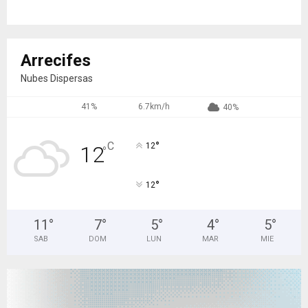
Arrecifes
Nubes Dispersas
41%
6.7km/h
40%
°
C
12
12
°
°
12
11
°
7
°
5
°
4
°
5
°
SAB
DOM
LUN
MAR
MIE