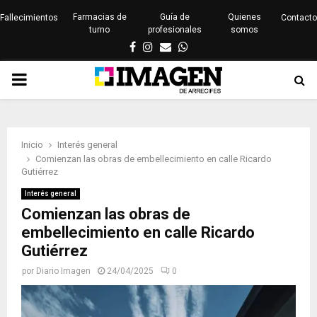
Farmacias de
Guía de
Quienes
Fallecimientos
Contacto
turno
profesionales
somos
Facebook
Instagram
Email
Whatsapp
PRIMARY
MENU
Inicio
Interés general
Comienzan las obras de embellecimiento en calle Ricardo
Gutiérrez
Interés general
Comienzan las obras de
embellecimiento en calle Ricardo
Gutiérrez
por
Diario Imagen
24/04/2025
0