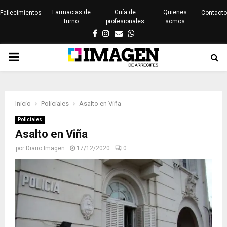
Farmacias de
Guía de
Quienes
Fallecimientos
Contacto
turno
profesionales
somos
Facebook
Instagram
Email
Whatsapp
PRIMARY
MENU
Inicio
Policiales
Asalto en Viña
Policiales
Asalto en Viña
por
Diario Imagen
17/12/2020
0