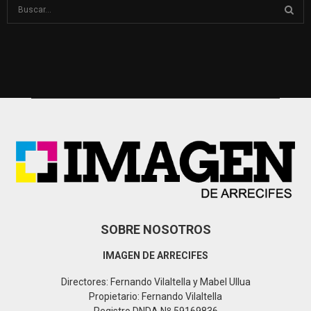
S
e
a
S
r
c
E
h
f
A
o
r
R
:
C
H
SOBRE NOSOTROS
IMAGEN DE ARRECIFES
Directores: Fernando Vilaltella y Mabel Ullua
Propietario: Fernando Vilaltella