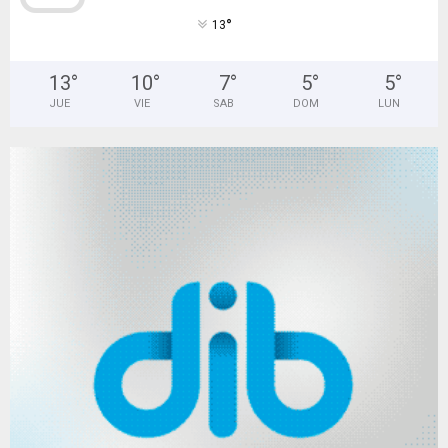
°
13
13
°
10
°
7
°
5
°
5
°
JUE
VIE
SAB
DOM
LUN