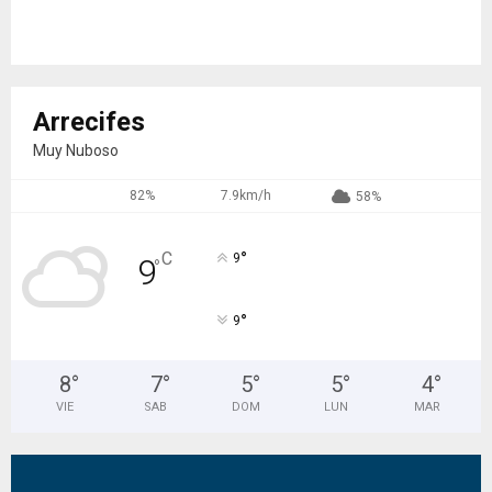
Arrecifes
Muy Nuboso
82%
7.9km/h
58%
°
C
9
9
°
°
9
8
°
7
°
5
°
5
°
4
°
VIE
SAB
DOM
LUN
MAR