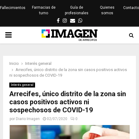
Farmacias de
Guía de
Quienes
Fallecimientos
Contacto
turno
profesionales
somos
Facebook
Instagram
Email
Whatsapp
PRIMARY
MENU
Inicio
Interés general
Arrecifes, único distrito de la zona sin casos positivos activos
ni sospechosos de COVID-19
Interés general
Arrecifes, único distrito de la zona sin
casos positivos activos ni
sospechosos de COVID-19
por
Diario Imagen
02/07/2020
0