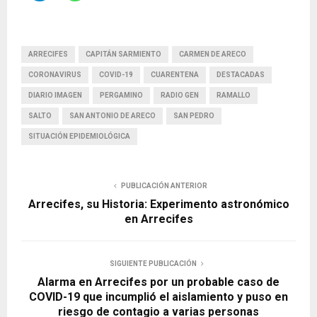
ARRECIFES
CAPITÁN SARMIENTO
CARMEN DE ARECO
CORONAVIRUS
COVID-19
CUARENTENA
DESTACADAS
DIARIO IMAGEN
PERGAMINO
RADIO GEN
RAMALLO
SALTO
SAN ANTONIO DE ARECO
SAN PEDRO
SITUACIÓN EPIDEMIOLÓGICA
PUBLICACIÓN ANTERIOR
Arrecifes, su Historia: Experimento astronómico
en Arrecifes
SIGUIENTE PUBLICACIÓN
Alarma en Arrecifes por un probable caso de
COVID-19 que incumplió el aislamiento y puso en
riesgo de contagio a varias personas