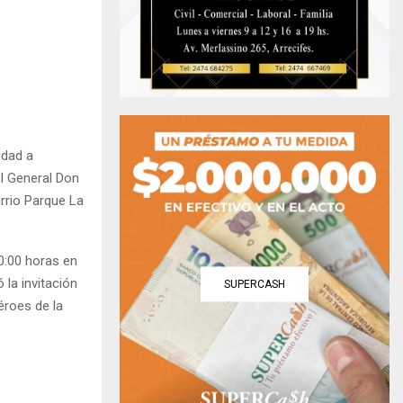
idad a
el General Don
arrio Parque La
10:00 horas en
 la invitación
SUPERCASH
éroes de la