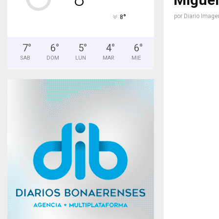
°
por
Diario Image
8
7
°
6
°
5
°
4
°
6
°
SAB
DOM
LUN
MAR
MIE