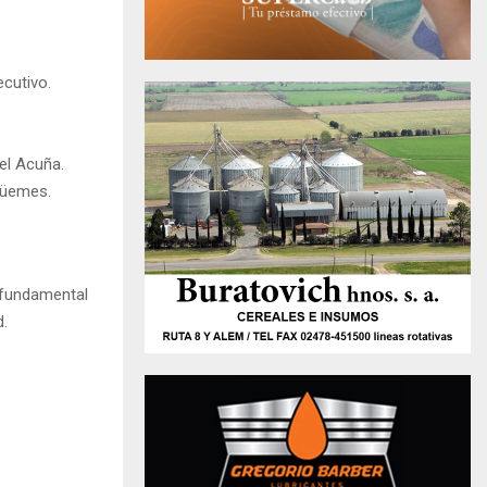
cutivo.
el Acuña.
Güemes.
 fundamental
d.