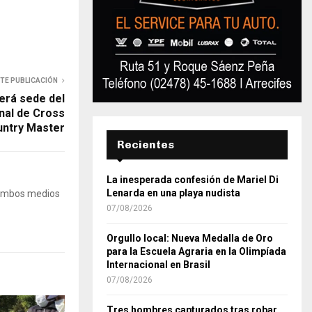
NTE PUBLICACIÓN
erá sede del
al de Cross
ntry Master
Recientes
La inesperada confesión de Mariel Di
Lenarda en una playa nudista
 Ambos medios
07/08/2026
Orgullo local: Nueva Medalla de Oro
para la Escuela Agraria en la Olimpíada
Internacional en Brasil
07/08/2026
Tres hombres capturados tras robar