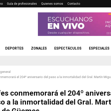
no
Guía de profesionales
Quienes somos
Contacto
DEPORTES
ZONALES
ESPECTÁCULOS
ESPECIALES
 general
nmemorará el 204º aniversario del paso a la inmortalidad del Gral. Martín Mi
fes conmemorará el 204º anivers
o a la inmortalidad del Gral. Mar
l de Güemes