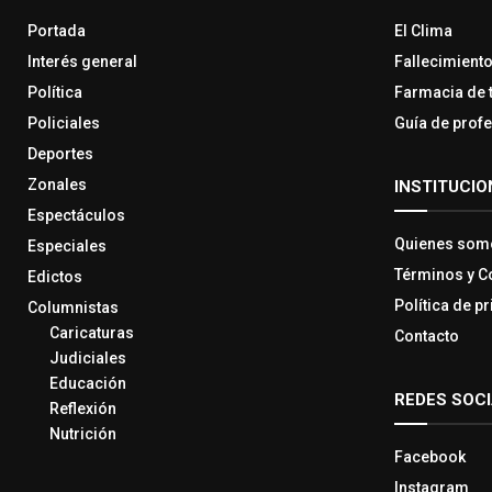
Portada
El Clima
Interés general
Fallecimient
Política
Farmacia de 
Policiales
Guía de prof
Deportes
Zonales
INSTITUCIO
Espectáculos
Quienes som
Especiales
Términos y C
Edictos
Política de p
Columnistas
Caricaturas
Contacto
Judiciales
Educación
REDES SOC
Reflexión
Nutrición
Facebook
Instagram