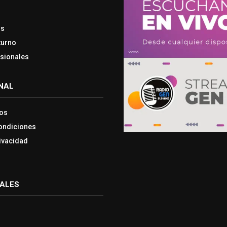
os
turno
esionales
NAL
os
ondiciones
rivacidad
IALES