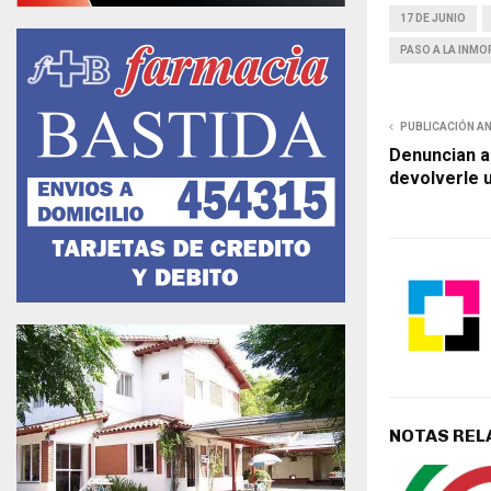
17 DE JUNIO
PASO A LA INMO
PUBLICACIÓN A
Denuncian a
devolverle 
NOTAS REL