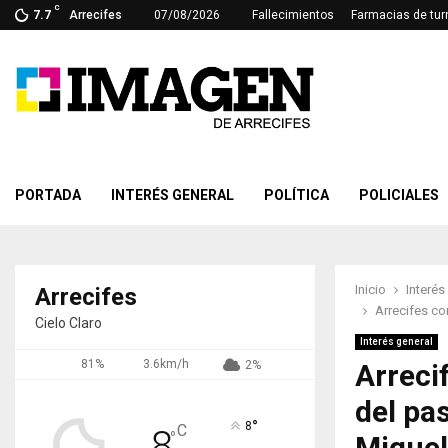
C
7.7
Arrecifes
07/08/2026
Fallecimientos
Farmacias de tur
PORTADA
INTERÉS GENERAL
POLÍTICA
POLICIALES
Inicio
Interés
Arrecifes
Arrecifes co
Cielo Claro
Interés general
81%
3.6km/h
2%
Arreci
del pas
°
8
C
8
°
Migue