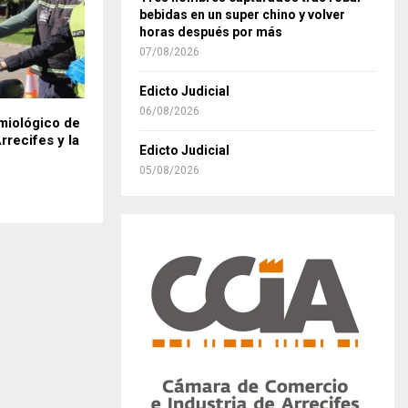
bebidas en un super chino y volver
horas después por más
07/08/2026
Edicto Judicial
06/08/2026
miológico de
recifes y la
Edicto Judicial
05/08/2026