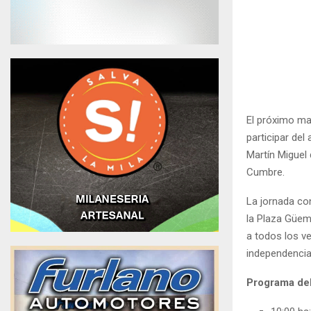
El próximo mar
participar del
Martín Miguel 
Cumbre.
La jornada con
la Plaza Güeme
a todos los v
independencia
Programa de