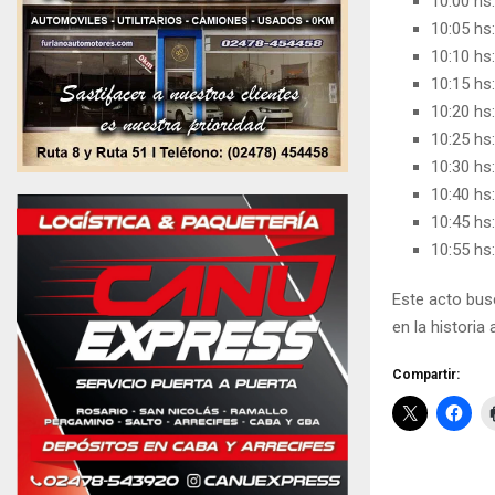
10:00 hs:
10:05 hs:
10:10 hs:
10:15 hs:
10:20 hs:
10:25 hs:
10:30 hs:
10:40 hs:
10:45 hs:
10:55 hs:
Este acto bus
en la historia
Compartir: