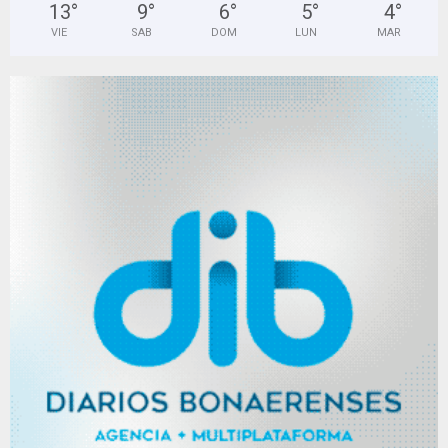
13
°
9
°
6
°
5
°
4
°
VIE
SAB
DOM
LUN
MAR