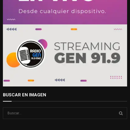
BUSCAR EN IMAGEN
S
e
a
S
r