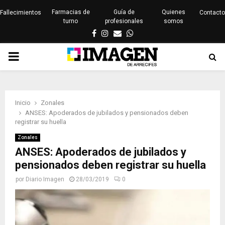
Farmacias de
Guía de
Quienes
Fallecimientos
Contacto
turno
profesionales
somos
Facebook
Instagram
Email
Whatsapp
PRIMARY
MENU
Inicio
Zonales
ANSES: Apoderados de jubilados y pensionados deben
registrar su huella
Zonales
ANSES: Apoderados de jubilados y
pensionados deben registrar su huella
por
Diario Imagen
28/03/2019
0