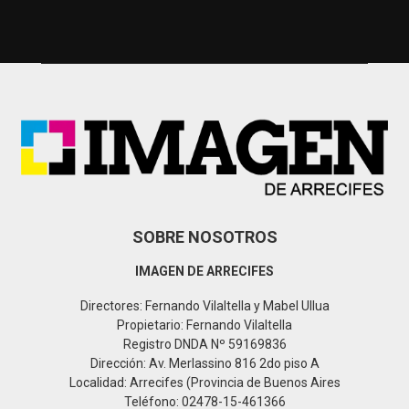
c
E
h
f
A
o
r
R
:
C
H
SOBRE NOSOTROS
IMAGEN DE ARRECIFES
Directores: Fernando Vilaltella y Mabel Ullua
Propietario: Fernando Vilaltella
Registro DNDA Nº 59169836
Dirección: Av. Merlassino 816 2do piso A
Localidad: Arrecifes (Provincia de Buenos Aires
Teléfono: 02478-15-461366