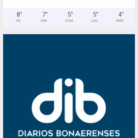
8
°
7
°
5
°
5
°
4
°
VIE
SAB
DOM
LUN
MAR