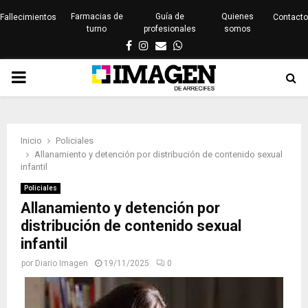
Farmacias de
Guía de
Quienes
Fallecimientos
Contacto
turno
profesionales
somos
Facebook
Instagram
Email
Whatsapp
PRIMARY
MENU
Inicio
Policiales
Allanamiento y detención por distribución de contenido sexual
infantil
Policiales
Allanamiento y detención por
distribución de contenido sexual
infantil
por
Diario Imagen
19/11/2025
0