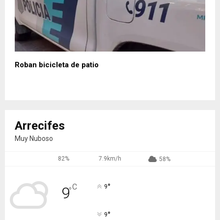
Roban bicicleta de patio
Arrecifes
Muy Nuboso
82%
7.9km/h
58%
°
C
9
9
°
°
9