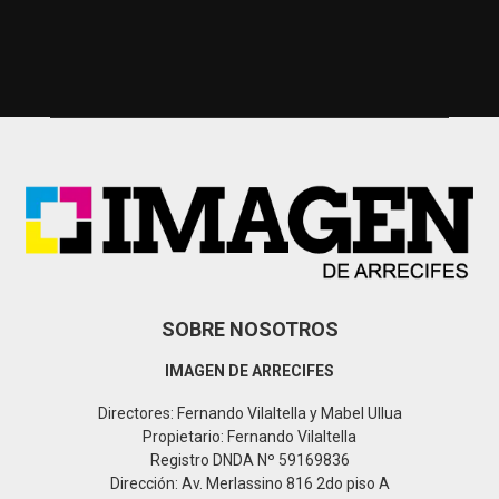
a
S
r
c
E
h
f
A
o
r
R
:
C
H
SOBRE NOSOTROS
IMAGEN DE ARRECIFES
Directores: Fernando Vilaltella y Mabel Ullua
Propietario: Fernando Vilaltella
Registro DNDA Nº 59169836
Dirección: Av. Merlassino 816 2do piso A