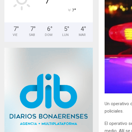
°
7
7
°
7
°
6
°
5
°
4
°
VIE
SAB
DOM
LUN
MAR
Un operativo 
policiales.
El operativo s
medio. Allí s