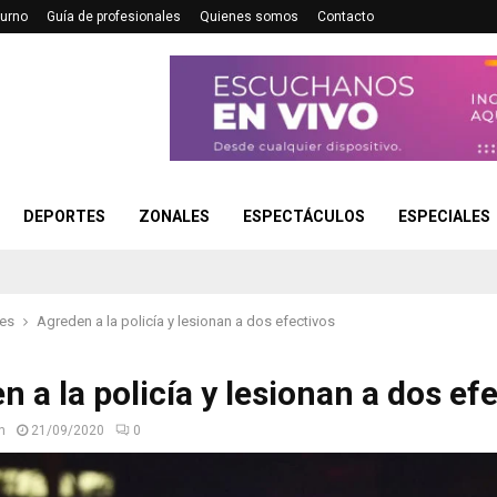
turno
Guía de profesionales
Quienes somos
Contacto
DEPORTES
ZONALES
ESPECTÁCULOS
ESPECIALES
les
Agreden a la policía y lesionan a dos efectivos
 a la policía y lesionan a dos ef
n
21/09/2020
0