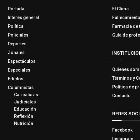
Portada
El Clima
Interés general
Fallecimient
Política
Farmacia de 
Policiales
Guía de prof
Deportes
Zonales
INSTITUCIO
Espectáculos
Quienes som
Especiales
Términos y C
Edictos
Política de p
Columnistas
Caricaturas
Contacto
Judiciales
Educación
REDES SOC
Reflexión
Nutrición
Facebook
Instagram