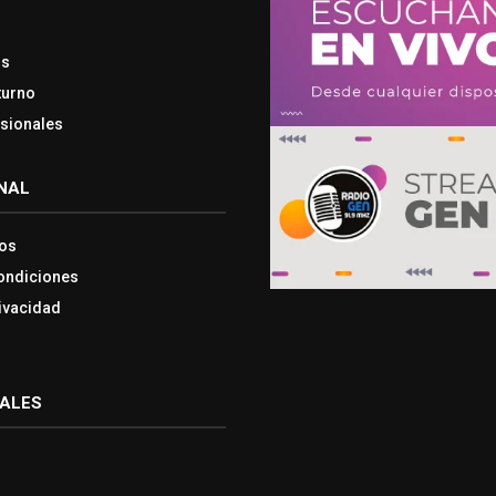
os
turno
esionales
NAL
os
ondiciones
rivacidad
IALES