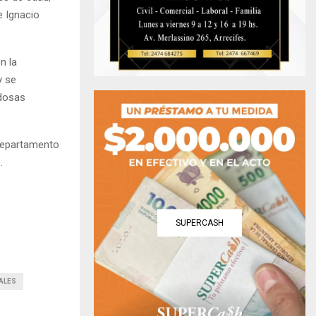
e Ignacio
n la
y se
ldosas
 Departamento
.
SUPERCASH
ALES