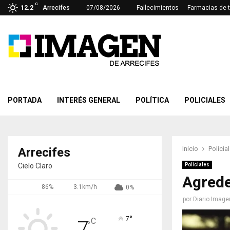
C
12.2
Arrecifes
07/08/2026
Fallecimientos
Farmacias de 
PORTADA
INTERÉS GENERAL
POLÍTICA
POLICIALES
Inicio
Policia
Arrecifes
Cielo Claro
Policiales
Agreden
86%
3.1km/h
0%
por
Diario Image
°
7
C
7
°