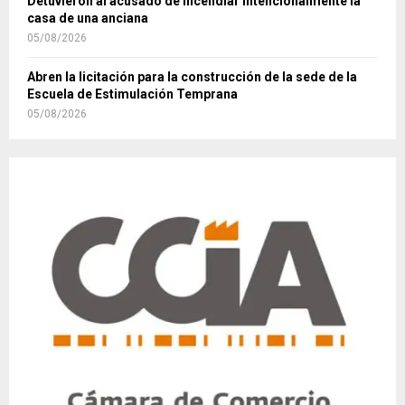
Detuvieron al acusado de incendiar intencionalmente la
casa de una anciana
05/08/2026
Abren la licitación para la construcción de la sede de la
Escuela de Estimulación Temprana
05/08/2026