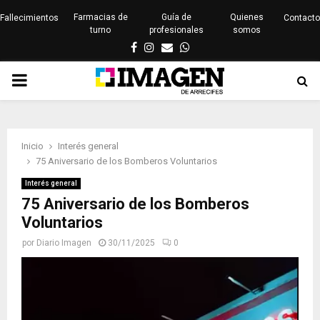
Farmacias de
Guía de
Quienes
Fallecimientos
Contacto
turno
profesionales
somos
Facebook
Instagram
Email
Whatsapp
PRIMARY
MENU
Inicio
Interés general
75 Aniversario de los Bomberos Voluntarios
Interés general
75 Aniversario de los Bomberos
Voluntarios
por
Diario Imagen
30/11/2025
0