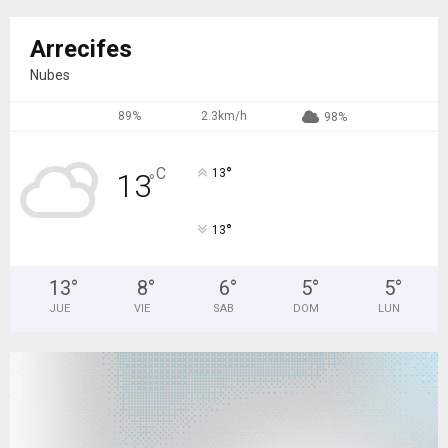
Arrecifes
Nubes
89%
2.3km/h
98%
°
C
13
13
°
°
13
13
°
8
°
6
°
5
°
5
°
JUE
VIE
SAB
DOM
LUN