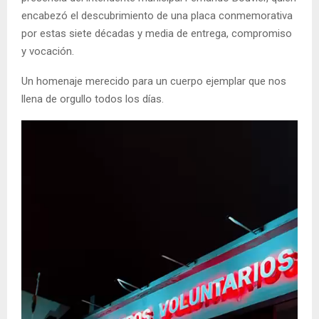
encabezó el descubrimiento de una placa conmemorativa
por estas siete décadas y media de entrega, compromiso
y vocación.
Un homenaje merecido para un cuerpo ejemplar que nos
llena de orgullo todos los días.
R
e
p
r
o
d
u
c
t
o
r